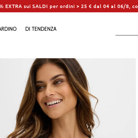
% EXTRA sui SALDI per ordini > 25 € dal 04 al 06/8, c
ardino
Di tendenza