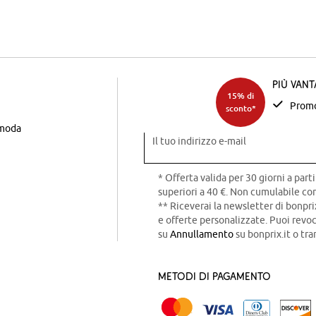
Più van
15% di
Promo
sconto*
 moda
Il tuo indirizzo e-mail
* Offerta valida per 30 giorni a parti
superiori a 40 €. Non cumulabile con
** Riceverai la newsletter di bonpri
e offerte personalizzate. Puoi rev
su
Annullamento
su bonprix.it o tra
Metodi di pagamento