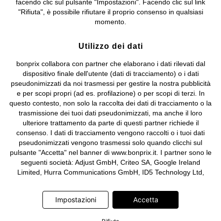
facendo clic sul pulsante "Impostazioni". Facendo clic sul link
Sociale: euro 1.000.000 i.v, Società soggetta all'attività di direzione
"Rifiuta", è possibile rifiutare il proprio consenso in qualsiasi
e coordinamento di bonprix Beteiligungs -Verwaltungsgesellschaft
momento.
mbH.
Utilizzo dei dati
bonprix collabora con partner che elaborano i dati rilevati dal
dispositivo finale dell'utente (dati di tracciamento) o i dati
pseudonimizzati da noi trasmessi per gestire la nostra pubblicità
e per scopi propri (ad es. profilazione) o per scopi di terzi. In
questo contesto, non solo la raccolta dei dati di tracciamento o la
trasmissione dei tuoi dati pseudonimizzati, ma anche il loro
ulteriore trattamento da parte di questi partner richiede il
consenso. I dati di tracciamento vengono raccolti o i tuoi dati
pseudonimizzati vengono trasmessi solo quando clicchi sul
pulsante "Accetta" nel banner di www.bonprix.it. I partner sono le
seguenti società: Adjust GmbH, Criteo SA, Google Ireland
Limited, Hurra Communications GmbH, ID5 Technology Ltd,
Meta Platforms Ireland Limited, Microsoft Ireland Operations
Limited, Pinterest Europe Limited, RTB-House GmbH, TikTok
Impostazioni
Accetta
Information Technologies UK Limited. Ulteriori informazioni sul
trattamento dei dati da parte di questi partner sono disponibili