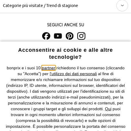
Categorie più visitate / Trend di stagione
Seguici anche su
I prezzi sono IVA inclusa. Non includono
le spese di spedizione e i
Acconsentire ai cookie e alle altre
costi di servizio.
tecnologie?
bonprix e i suoi 10
partner
richiedono il tuo consenso (cliccando
Condizioni di vendita
Accessibilità
su "Accetta") per
l'utilizzo dei dati personali
al fine di
memorizzare e/o richiamare informazioni sul tuo dispositivo
Informativa privacy e cookie
Gestione dei cookie
(indirizzo IP, ID utente, informazioni sul browser, identificatori del
dispositivo). I dati vengono utilizzati per l'identificazione su siti di
Informazioni legali
Diritto di recesso
terzi (anche utilizzando indirizzi e-mail pseudonimizzati), per la
personalizzazione e la misurazione di annunci e contenuti, per
©
2026 bonprix.
Tutti i diritti riservati.
conoscere i gruppi target e gli sviluppi dei prodotti.
Qui
puoi
bonprix S.r.l. con socio unico, sede legale: via Adua 33 - 13855
trovare in ogni momento ulteriori informazioni sul consenso
Valdengo (BI) C.F. 01510910027 - P.I. 01939830020, Reg. Imprese di
(compresa la possibilità di revocarlo) e sulle opzioni di
Biella n. 01510910027, R.E.A. BI - 171345, N. Reg. Pile:
impostazione. È possibile personalizzare la portata del consenso
IT09060P00000858, N. Reg. AEE: IT08020000002105 Capitale