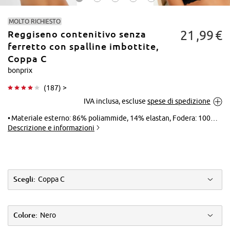
MOLTO RICHIESTO
21
99
€
Reggiseno contenitivo senza
ferretto con spalline imbottite,
Coppa C
bonprix
Tocca per
(
187
) >
ingrandire
IVA inclusa, escluse
spese di spedizione
Materiale esterno: 86% poliammide, 14% elastan, Fodera: 100% cotone, Pizzo: 86% poliammide, 14% elastan, Inserto: 100% poliammide
Descrizione e informazioni
Scegli:
Coppa C
Colore:
Nero