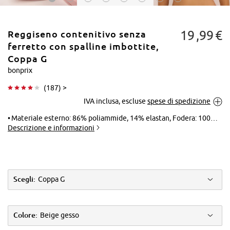
19
99
€
Reggiseno contenitivo senza
ferretto con spalline imbottite,
Coppa G
bonprix
Tocca per
(
187
) >
ingrandire
IVA inclusa, escluse
spese di spedizione
Materiale esterno: 86% poliammide, 14% elastan, Fodera: 100% cotone, Pizzo: 86% poliammide, 14% elastan, Inserto: 100% poliammide
Descrizione e informazioni
Scegli:
Coppa G
Colore:
Beige gesso