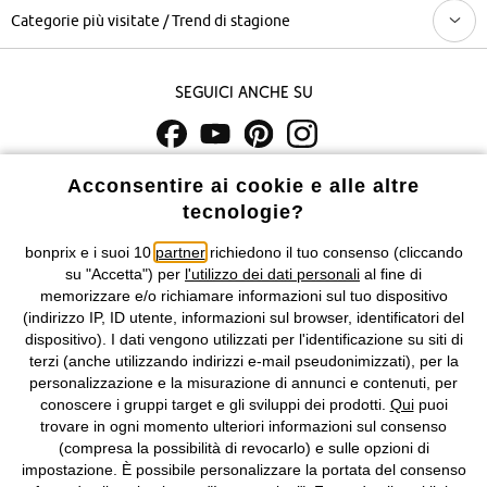
Categorie più visitate / Trend di stagione
Seguici anche su
I prezzi sono IVA inclusa. Non includono
le spese di spedizione e i
Acconsentire ai cookie e alle altre
costi di servizio.
tecnologie?
bonprix e i suoi 10
partner
richiedono il tuo consenso (cliccando
Condizioni di vendita
Accessibilità
su "Accetta") per
l'utilizzo dei dati personali
al fine di
memorizzare e/o richiamare informazioni sul tuo dispositivo
Informativa privacy e cookie
Gestione dei cookie
(indirizzo IP, ID utente, informazioni sul browser, identificatori del
dispositivo). I dati vengono utilizzati per l'identificazione su siti di
Informazioni legali
Diritto di recesso
terzi (anche utilizzando indirizzi e-mail pseudonimizzati), per la
personalizzazione e la misurazione di annunci e contenuti, per
©
2026 bonprix.
Tutti i diritti riservati.
conoscere i gruppi target e gli sviluppi dei prodotti.
Qui
puoi
bonprix S.r.l. con socio unico, sede legale: via Adua 33 - 13855
trovare in ogni momento ulteriori informazioni sul consenso
Valdengo (BI) C.F. 01510910027 - P.I. 01939830020, Reg. Imprese di
(compresa la possibilità di revocarlo) e sulle opzioni di
Biella n. 01510910027, R.E.A. BI - 171345, N. Reg. Pile:
impostazione. È possibile personalizzare la portata del consenso
IT09060P00000858, N. Reg. AEE: IT08020000002105 Capitale