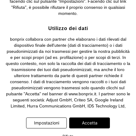
facendo clic sul pulsante "Impostazioni". Facendo clic sul link
Sociale: euro 1.000.000 i.v, Società soggetta all'attività di direzione
"Rifiuta", è possibile rifiutare il proprio consenso in qualsiasi
e coordinamento di bonprix Beteiligungs -Verwaltungsgesellschaft
momento.
mbH.
Utilizzo dei dati
bonprix collabora con partner che elaborano i dati rilevati dal
dispositivo finale dell'utente (dati di tracciamento) o i dati
pseudonimizzati da noi trasmessi per gestire la nostra pubblicità
e per scopi propri (ad es. profilazione) o per scopi di terzi. In
questo contesto, non solo la raccolta dei dati di tracciamento o la
trasmissione dei tuoi dati pseudonimizzati, ma anche il loro
ulteriore trattamento da parte di questi partner richiede il
consenso. I dati di tracciamento vengono raccolti o i tuoi dati
pseudonimizzati vengono trasmessi solo quando clicchi sul
pulsante "Accetta" nel banner di www.bonprix.it. I partner sono le
seguenti società: Adjust GmbH, Criteo SA, Google Ireland
Limited, Hurra Communications GmbH, ID5 Technology Ltd,
Meta Platforms Ireland Limited, Microsoft Ireland Operations
Limited, Pinterest Europe Limited, RTB-House GmbH, TikTok
Impostazioni
Accetta
Information Technologies UK Limited. Ulteriori informazioni sul
trattamento dei dati da parte di questi partner sono disponibili