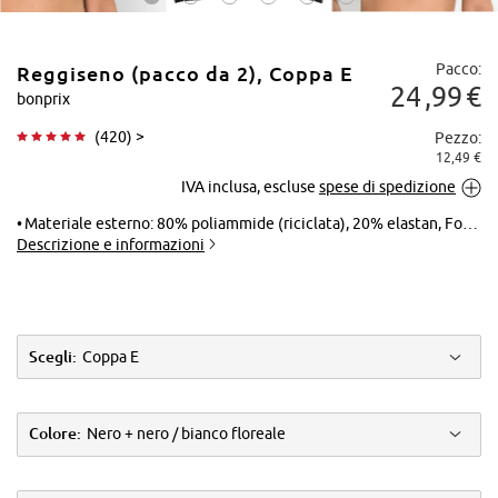
Pacco:
Reggiseno (pacco da 2), Coppa E
24
99
€
bonprix
(
420
) >
Pezzo:
12,49 €
Tocca per
IVA inclusa, escluse
spese di spedizione
ingrandire
Materiale esterno: 80% poliammide (riciclata), 20% elastan, Fodera: 90% poliammide, 10% elastan
Descrizione e informazioni
Scegli:
Coppa E
Colore:
Nero + nero / bianco floreale