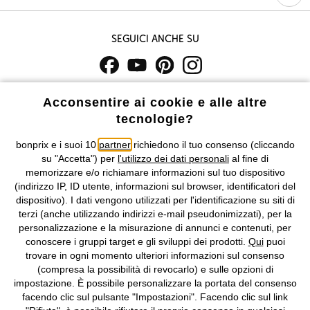
Seguici anche su
I prezzi sono IVA inclusa. Non includono
le spese di spedizione e i
Acconsentire ai cookie e alle altre
costi di servizio.
tecnologie?
Condizioni di vendita
Accessibilità
bonprix e i suoi 10
partner
richiedono il tuo consenso (cliccando
su "Accetta") per
l'utilizzo dei dati personali
al fine di
memorizzare e/o richiamare informazioni sul tuo dispositivo
Informativa privacy e cookie
Gestione dei cookie
(indirizzo IP, ID utente, informazioni sul browser, identificatori del
dispositivo). I dati vengono utilizzati per l'identificazione su siti di
Informazioni legali
Diritto di recesso
terzi (anche utilizzando indirizzi e-mail pseudonimizzati), per la
personalizzazione e la misurazione di annunci e contenuti, per
©
2026 bonprix.
Tutti i diritti riservati.
conoscere i gruppi target e gli sviluppi dei prodotti.
Qui
puoi
bonprix S.r.l. con socio unico, sede legale: via Adua 33 - 13855
trovare in ogni momento ulteriori informazioni sul consenso
Valdengo (BI) C.F. 01510910027 - P.I. 01939830020, Reg. Imprese di
(compresa la possibilità di revocarlo) e sulle opzioni di
Biella n. 01510910027, R.E.A. BI - 171345, N. Reg. Pile:
impostazione. È possibile personalizzare la portata del consenso
IT09060P00000858, N. Reg. AEE: IT08020000002105 Capitale
facendo clic sul pulsante "Impostazioni". Facendo clic sul link
Sociale: euro 1.000.000 i.v, Società soggetta all'attività di direzione