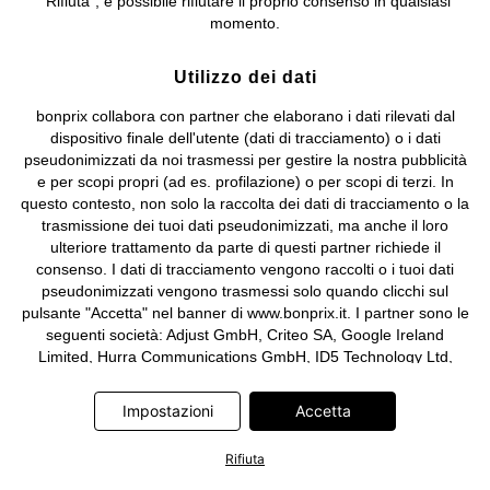
"Rifiuta", è possibile rifiutare il proprio consenso in qualsiasi
e coordinamento di bonprix Beteiligungs -Verwaltungsgesellschaft
momento.
mbH.
Utilizzo dei dati
bonprix collabora con partner che elaborano i dati rilevati dal
dispositivo finale dell'utente (dati di tracciamento) o i dati
pseudonimizzati da noi trasmessi per gestire la nostra pubblicità
e per scopi propri (ad es. profilazione) o per scopi di terzi. In
questo contesto, non solo la raccolta dei dati di tracciamento o la
trasmissione dei tuoi dati pseudonimizzati, ma anche il loro
ulteriore trattamento da parte di questi partner richiede il
consenso. I dati di tracciamento vengono raccolti o i tuoi dati
pseudonimizzati vengono trasmessi solo quando clicchi sul
pulsante "Accetta" nel banner di www.bonprix.it. I partner sono le
seguenti società: Adjust GmbH, Criteo SA, Google Ireland
Limited, Hurra Communications GmbH, ID5 Technology Ltd,
Meta Platforms Ireland Limited, Microsoft Ireland Operations
Limited, Pinterest Europe Limited, RTB-House GmbH, TikTok
Impostazioni
Accetta
Information Technologies UK Limited. Ulteriori informazioni sul
trattamento dei dati da parte di questi partner sono disponibili
Rifiuta
nella nostra
informativa privacy e cookie
. L'informativa è
accessibile anche tramite un link nel banner.