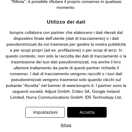
"Rifiuta", è possibile rifiutare il proprio consenso in qualsiasi
e coordinamento di bonprix Beteiligungs -Verwaltungsgesellschaft
momento.
mbH.
Utilizzo dei dati
bonprix collabora con partner che elaborano i dati rilevati dal
dispositivo finale dell'utente (dati di tracciamento) o i dati
pseudonimizzati da noi trasmessi per gestire la nostra pubblicità
e per scopi propri (ad es. profilazione) o per scopi di terzi. In
questo contesto, non solo la raccolta dei dati di tracciamento o la
trasmissione dei tuoi dati pseudonimizzati, ma anche il loro
ulteriore trattamento da parte di questi partner richiede il
consenso. I dati di tracciamento vengono raccolti o i tuoi dati
pseudonimizzati vengono trasmessi solo quando clicchi sul
pulsante "Accetta" nel banner di www.bonprix.it. I partner sono le
seguenti società: Adjust GmbH, Criteo SA, Google Ireland
Limited, Hurra Communications GmbH, ID5 Technology Ltd,
Meta Platforms Ireland Limited, Microsoft Ireland Operations
Limited, Pinterest Europe Limited, RTB-House GmbH, TikTok
Impostazioni
Accetta
Information Technologies UK Limited. Ulteriori informazioni sul
trattamento dei dati da parte di questi partner sono disponibili
Rifiuta
nella nostra
informativa privacy e cookie
. L'informativa è