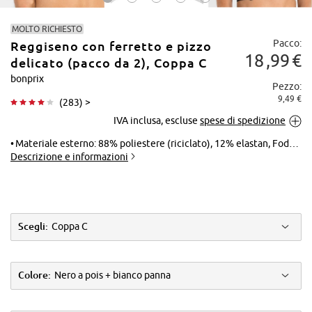
MOLTO RICHIESTO
Pacco:
Reggiseno con ferretto e pizzo
18
99
€
delicato (pacco da 2), Coppa C
bonprix
Pezzo:
9,49 €
(
283
) >
Tocca per
IVA inclusa, escluse
spese di spedizione
ingrandire
Materiale esterno: 88% poliestere (riciclato), 12% elastan, Fodera: 90% poliammide, 10% elastan, Pizzo: 90% poliammide, 10% elastan
Descrizione e informazioni
Scegli:
Coppa C
Colore:
Nero a pois + bianco panna