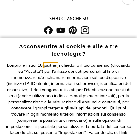
Seguici anche su
I prezzi sono IVA inclusa. Non includono
le spese di spedizione e i
Acconsentire ai cookie e alle altre
costi di servizio.
tecnologie?
Condizioni di vendita
Accessibilità
bonprix e i suoi 10
partner
richiedono il tuo consenso (cliccando
su "Accetta") per
l'utilizzo dei dati personali
al fine di
memorizzare e/o richiamare informazioni sul tuo dispositivo
Informativa privacy e cookie
Gestione dei cookie
(indirizzo IP, ID utente, informazioni sul browser, identificatori del
dispositivo). I dati vengono utilizzati per l'identificazione su siti di
Informazioni legali
Diritto di recesso
terzi (anche utilizzando indirizzi e-mail pseudonimizzati), per la
personalizzazione e la misurazione di annunci e contenuti, per
©
2026 bonprix.
Tutti i diritti riservati.
conoscere i gruppi target e gli sviluppi dei prodotti.
Qui
puoi
bonprix S.r.l. con socio unico, sede legale: via Adua 33 - 13855
trovare in ogni momento ulteriori informazioni sul consenso
Valdengo (BI) C.F. 01510910027 - P.I. 01939830020, Reg. Imprese di
(compresa la possibilità di revocarlo) e sulle opzioni di
Biella n. 01510910027, R.E.A. BI - 171345, N. Reg. Pile:
impostazione. È possibile personalizzare la portata del consenso
IT09060P00000858, N. Reg. AEE: IT08020000002105 Capitale
facendo clic sul pulsante "Impostazioni". Facendo clic sul link
Sociale: euro 1.000.000 i.v, Società soggetta all'attività di direzione