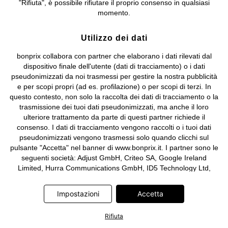
"Rifiuta", è possibile rifiutare il proprio consenso in qualsiasi
e coordinamento di bonprix Beteiligungs -Verwaltungsgesellschaft
momento.
mbH.
Utilizzo dei dati
bonprix collabora con partner che elaborano i dati rilevati dal
dispositivo finale dell'utente (dati di tracciamento) o i dati
pseudonimizzati da noi trasmessi per gestire la nostra pubblicità
e per scopi propri (ad es. profilazione) o per scopi di terzi. In
questo contesto, non solo la raccolta dei dati di tracciamento o la
trasmissione dei tuoi dati pseudonimizzati, ma anche il loro
ulteriore trattamento da parte di questi partner richiede il
consenso. I dati di tracciamento vengono raccolti o i tuoi dati
pseudonimizzati vengono trasmessi solo quando clicchi sul
pulsante "Accetta" nel banner di www.bonprix.it. I partner sono le
seguenti società: Adjust GmbH, Criteo SA, Google Ireland
Limited, Hurra Communications GmbH, ID5 Technology Ltd,
Meta Platforms Ireland Limited, Microsoft Ireland Operations
Limited, Pinterest Europe Limited, RTB-House GmbH, TikTok
Impostazioni
Accetta
Information Technologies UK Limited. Ulteriori informazioni sul
trattamento dei dati da parte di questi partner sono disponibili
Rifiuta
nella nostra
informativa privacy e cookie
. L'informativa è