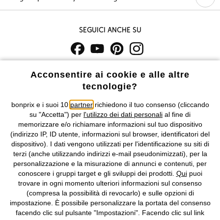
Seguici anche su
I prezzi sono IVA inclusa. Non includono
le spese di spedizione e i
Acconsentire ai cookie e alle altre
costi di servizio.
tecnologie?
Condizioni di vendita
Accessibilità
bonprix e i suoi 10
partner
richiedono il tuo consenso (cliccando
su "Accetta") per
l'utilizzo dei dati personali
al fine di
memorizzare e/o richiamare informazioni sul tuo dispositivo
Informativa privacy e cookie
Gestione dei cookie
(indirizzo IP, ID utente, informazioni sul browser, identificatori del
dispositivo). I dati vengono utilizzati per l'identificazione su siti di
Informazioni legali
Diritto di recesso
terzi (anche utilizzando indirizzi e-mail pseudonimizzati), per la
personalizzazione e la misurazione di annunci e contenuti, per
©
2026 bonprix.
Tutti i diritti riservati.
conoscere i gruppi target e gli sviluppi dei prodotti.
Qui
puoi
bonprix S.r.l. con socio unico, sede legale: via Adua 33 - 13855
trovare in ogni momento ulteriori informazioni sul consenso
Valdengo (BI) C.F. 01510910027 - P.I. 01939830020, Reg. Imprese di
(compresa la possibilità di revocarlo) e sulle opzioni di
Biella n. 01510910027, R.E.A. BI - 171345, N. Reg. Pile:
impostazione. È possibile personalizzare la portata del consenso
IT09060P00000858, N. Reg. AEE: IT08020000002105 Capitale
facendo clic sul pulsante "Impostazioni". Facendo clic sul link
Sociale: euro 1.000.000 i.v, Società soggetta all'attività di direzione