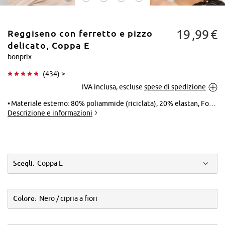
19
99
€
Reggiseno con ferretto e pizzo
delicato, Coppa E
bonprix
(
434
) >
Tocca per
IVA inclusa, escluse
spese di spedizione
ingrandire
Materiale esterno: 80% poliammide (riciclata), 20% elastan, Fodera: 83% poliammide, 17% elastan, Pizzo: 58% poliammide, 30% poliammide (riciclata), 12% elastan
Descrizione e informazioni
Scegli:
Coppa E
Colore:
Nero / cipria a fiori