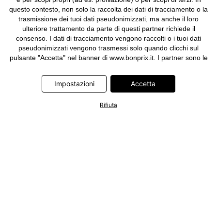
questo contesto, non solo la raccolta dei dati di tracciamento o la
trasmissione dei tuoi dati pseudonimizzati, ma anche il loro
ulteriore trattamento da parte di questi partner richiede il
consenso. I dati di tracciamento vengono raccolti o i tuoi dati
pseudonimizzati vengono trasmessi solo quando clicchi sul
pulsante "Accetta" nel banner di www.bonprix.it. I partner sono le
seguenti società: Adjust GmbH, Criteo SA, Google Ireland
Limited, Hurra Communications GmbH, ID5 Technology Ltd,
Impostazioni
Accetta
Meta Platforms Ireland Limited, Microsoft Ireland Operations
Limited, Pinterest Europe Limited, RTB-House GmbH, TikTok
Rifiuta
Information Technologies UK Limited. Ulteriori informazioni sul
trattamento dei dati da parte di questi partner sono disponibili
nella nostra
informativa privacy e cookie
. L'informativa è
accessibile anche tramite un link nel banner.