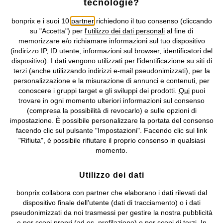
tecnologie?
Condizioni di vendita
Accessibilità
bonprix e i suoi 10
partner
richiedono il tuo consenso (cliccando
Informativa privacy e cookie
Gestione dei cookie
su "Accetta") per
l'utilizzo dei dati personali
al fine di
memorizzare e/o richiamare informazioni sul tuo dispositivo
Informazioni legali
Diritto di recesso
(indirizzo IP, ID utente, informazioni sul browser, identificatori del
dispositivo). I dati vengono utilizzati per l'identificazione su siti di
©
2026 bonprix.
Tutti i diritti riservati.
terzi (anche utilizzando indirizzi e-mail pseudonimizzati), per la
bonprix S.r.l. con socio unico, sede legale: via Adua 33 - 13855
personalizzazione e la misurazione di annunci e contenuti, per
Valdengo (BI) C.F. 01510910027 - P.I. 01939830020, Reg. Imprese di
conoscere i gruppi target e gli sviluppi dei prodotti.
Qui
puoi
Biella n. 01510910027, R.E.A. BI - 171345, N. Reg. Pile:
trovare in ogni momento ulteriori informazioni sul consenso
IT09060P00000858, N. Reg. AEE: IT08020000002105 Capitale
(compresa la possibilità di revocarlo) e sulle opzioni di
Sociale: euro 1.000.000 i.v, Società soggetta all'attività di direzione
impostazione. È possibile personalizzare la portata del consenso
e coordinamento di bonprix Beteiligungs -Verwaltungsgesellschaft
facendo clic sul pulsante "Impostazioni". Facendo clic sul link
mbH.
"Rifiuta", è possibile rifiutare il proprio consenso in qualsiasi
momento.
Utilizzo dei dati
bonprix collabora con partner che elaborano i dati rilevati dal
dispositivo finale dell'utente (dati di tracciamento) o i dati
pseudonimizzati da noi trasmessi per gestire la nostra pubblicità
e per scopi propri (ad es. profilazione) o per scopi di terzi. In