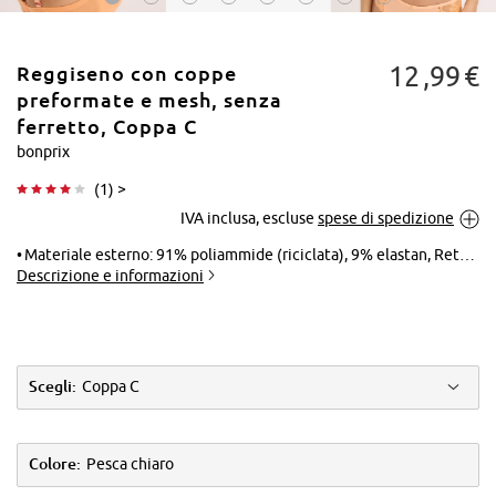
12
99
€
Reggiseno con coppe
preformate e mesh, senza
ferretto, Coppa C
bonprix
Tocca per
(
1
) >
ingrandire
IVA inclusa, escluse
spese di spedizione
Materiale esterno: 91% poliammide (riciclata), 9% elastan, Rete: 86% poliammide, 14% elastan, Inserto: 92% poliammide, 8% elastan
Descrizione e informazioni
Scegli:
Coppa C
Colore:
Pesca chiaro