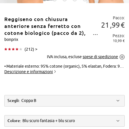
Pacco:
Reggiseno con chiusura
21
99
€
anteriore senza ferretto con
cotone biologico (pacco da 2),
Pezzo:
Coppa B
bonprix
10,99 €
Tocca per
(
212
) >
ingrandire
IVA inclusa, escluse
spese di spedizione
Materiale esterno: 95% cotone (organic), 5% elastan, Fodera: 95% cotone (organic), 5% elastan
Descrizione e informazioni
Scegli:
Coppa B
Colore:
Blu scuro fantasia + blu scuro