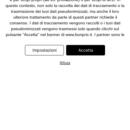
questo contesto, non solo la raccolta dei dati di tracciamento o la
trasmissione dei tuoi dati pseudonimizzati, ma anche il loro
ulteriore trattamento da parte di questi partner richiede il
consenso. I dati di tracciamento vengono raccolti o i tuoi dati
pseudonimizzati vengono trasmessi solo quando clicchi sul
pulsante "Accetta" nel banner di www.bonprix.it. I partner sono le
seguenti società: Adjust GmbH, Criteo SA, Google Ireland
Limited, Hurra Communications GmbH, ID5 Technology Ltd,
Impostazioni
Accetta
Meta Platforms Ireland Limited, Microsoft Ireland Operations
Limited, Pinterest Europe Limited, RTB-House GmbH, TikTok
Rifiuta
Information Technologies UK Limited. Ulteriori informazioni sul
trattamento dei dati da parte di questi partner sono disponibili
nella nostra
informativa privacy e cookie
. L'informativa è
accessibile anche tramite un link nel banner.