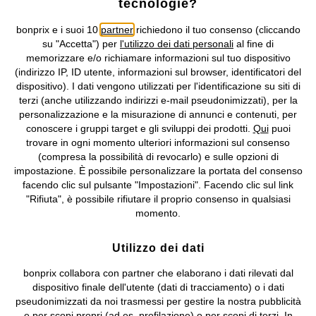
tecnologie?
Condizioni di vendita
Accessibilità
bonprix e i suoi 10
partner
richiedono il tuo consenso (cliccando
Informativa privacy e cookie
Gestione dei cookie
su "Accetta") per
l'utilizzo dei dati personali
al fine di
memorizzare e/o richiamare informazioni sul tuo dispositivo
Informazioni legali
Diritto di recesso
(indirizzo IP, ID utente, informazioni sul browser, identificatori del
dispositivo). I dati vengono utilizzati per l'identificazione su siti di
©
2026 bonprix.
Tutti i diritti riservati.
terzi (anche utilizzando indirizzi e-mail pseudonimizzati), per la
bonprix S.r.l. con socio unico, sede legale: via Adua 33 - 13855
personalizzazione e la misurazione di annunci e contenuti, per
Valdengo (BI) C.F. 01510910027 - P.I. 01939830020, Reg. Imprese di
conoscere i gruppi target e gli sviluppi dei prodotti.
Qui
puoi
Biella n. 01510910027, R.E.A. BI - 171345, N. Reg. Pile:
trovare in ogni momento ulteriori informazioni sul consenso
IT09060P00000858, N. Reg. AEE: IT08020000002105 Capitale
(compresa la possibilità di revocarlo) e sulle opzioni di
Sociale: euro 1.000.000 i.v, Società soggetta all'attività di direzione
impostazione. È possibile personalizzare la portata del consenso
e coordinamento di bonprix Beteiligungs -Verwaltungsgesellschaft
facendo clic sul pulsante "Impostazioni". Facendo clic sul link
mbH.
"Rifiuta", è possibile rifiutare il proprio consenso in qualsiasi
momento.
Utilizzo dei dati
bonprix collabora con partner che elaborano i dati rilevati dal
dispositivo finale dell'utente (dati di tracciamento) o i dati
pseudonimizzati da noi trasmessi per gestire la nostra pubblicità
e per scopi propri (ad es. profilazione) o per scopi di terzi. In