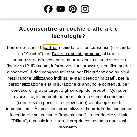
I prezzi sono IVA inclusa. Non includono
le spese di spedizione e i
costi di servizio.
Acconsentire ai cookie e alle altre
tecnologie?
Condizioni di vendita
Accessibilità
bonprix e i suoi 10
partner
richiedono il tuo consenso (cliccando
su "Accetta") per
l'utilizzo dei dati personali
al fine di
Informativa privacy e cookie
Gestione dei cookie
memorizzare e/o richiamare informazioni sul tuo dispositivo
(indirizzo IP, ID utente, informazioni sul browser, identificatori del
Informazioni legali
Diritto di recesso
dispositivo). I dati vengono utilizzati per l'identificazione su siti di
terzi (anche utilizzando indirizzi e-mail pseudonimizzati), per la
©
2026 bonprix.
Tutti i diritti riservati.
personalizzazione e la misurazione di annunci e contenuti, per
bonprix S.r.l. con socio unico, sede legale: via Adua 33 - 13855
conoscere i gruppi target e gli sviluppi dei prodotti.
Qui
puoi
Valdengo (BI) C.F. 01510910027 - P.I. 01939830020, Reg. Imprese di
trovare in ogni momento ulteriori informazioni sul consenso
Biella n. 01510910027, R.E.A. BI - 171345, N. Reg. Pile:
(compresa la possibilità di revocarlo) e sulle opzioni di
IT09060P00000858, N. Reg. AEE: IT08020000002105 Capitale
impostazione. È possibile personalizzare la portata del consenso
Sociale: euro 1.000.000 i.v, Società soggetta all'attività di direzione
facendo clic sul pulsante "Impostazioni". Facendo clic sul link
e coordinamento di bonprix Beteiligungs -Verwaltungsgesellschaft
"Rifiuta", è possibile rifiutare il proprio consenso in qualsiasi
mbH.
momento.