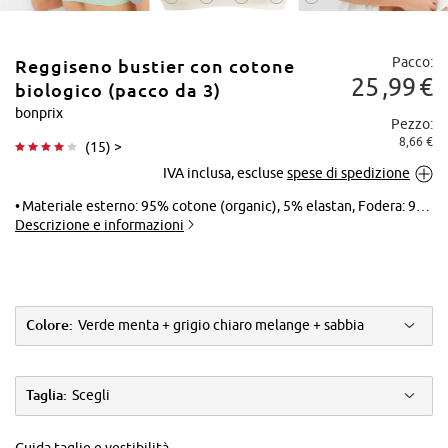
Pacco:
Reggiseno bustier con cotone
25
99
€
biologico (pacco da 3)
bonprix
Pezzo:
8,66 €
(
15
) >
Tocca per
IVA inclusa, escluse
spese di spedizione
ingrandire
Materiale esterno: 95% cotone (organic), 5% elastan, Fodera: 95% cotone (organic), 5% elastan
Descrizione e informazioni
Colore:
Verde menta + grigio chiaro melange + sabbia
Taglia:
Scegli
Guida taglie e vestibilità