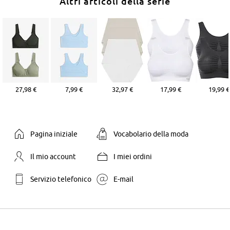
Altri articoli della serie
27,98 €
7,99 €
32,97 €
17,99 €
19,99 €
Pagina iniziale
Vocabolario della moda
Il mio account
I miei ordini
Servizio telefonico
E-mail