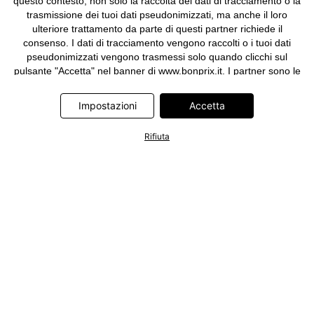
questo contesto, non solo la raccolta dei dati di tracciamento o la
trasmissione dei tuoi dati pseudonimizzati, ma anche il loro
ulteriore trattamento da parte di questi partner richiede il
consenso. I dati di tracciamento vengono raccolti o i tuoi dati
pseudonimizzati vengono trasmessi solo quando clicchi sul
pulsante "Accetta" nel banner di www.bonprix.it. I partner sono le
seguenti società: Adjust GmbH, Criteo SA, Google Ireland
Limited, Hurra Communications GmbH, ID5 Technology Ltd,
Impostazioni
Accetta
Meta Platforms Ireland Limited, Microsoft Ireland Operations
Limited, Pinterest Europe Limited, RTB-House GmbH, TikTok
Rifiuta
Information Technologies UK Limited. Ulteriori informazioni sul
trattamento dei dati da parte di questi partner sono disponibili
nella nostra
informativa privacy e cookie
. L'informativa è
accessibile anche tramite un link nel banner.