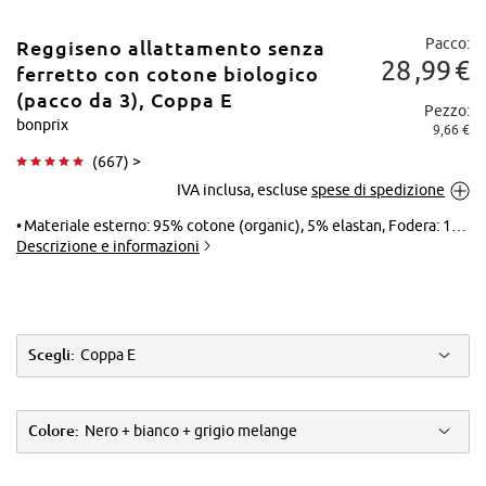
Pacco:
Reggiseno allattamento senza
28
99
€
ferretto con cotone biologico
(pacco da 3), Coppa E
Pezzo:
bonprix
9,66 €
Tocca per
(
667
) >
ingrandire
IVA inclusa, escluse
spese di spedizione
Materiale esterno: 95% cotone (organic), 5% elastan, Fodera: 100% cotone (organic), Pizzo: 88% poliammide, 12% elastan
Descrizione e informazioni
Scegli:
Coppa E
Colore:
Nero + bianco + grigio melange