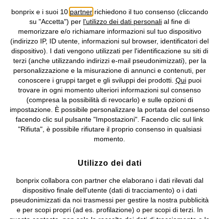
bonprix e i suoi 10
partner
richiedono il tuo consenso (cliccando
Informativa privacy e cookie
Gestione dei cookie
su "Accetta") per
l'utilizzo dei dati personali
al fine di
memorizzare e/o richiamare informazioni sul tuo dispositivo
Informazioni legali
Diritto di recesso
(indirizzo IP, ID utente, informazioni sul browser, identificatori del
dispositivo). I dati vengono utilizzati per l'identificazione su siti di
©
2026 bonprix.
Tutti i diritti riservati.
terzi (anche utilizzando indirizzi e-mail pseudonimizzati), per la
bonprix S.r.l. con socio unico, sede legale: via Adua 33 - 13855
personalizzazione e la misurazione di annunci e contenuti, per
Valdengo (BI) C.F. 01510910027 - P.I. 01939830020, Reg. Imprese di
conoscere i gruppi target e gli sviluppi dei prodotti.
Qui
puoi
Biella n. 01510910027, R.E.A. BI - 171345, N. Reg. Pile:
trovare in ogni momento ulteriori informazioni sul consenso
IT09060P00000858, N. Reg. AEE: IT08020000002105 Capitale
(compresa la possibilità di revocarlo) e sulle opzioni di
Sociale: euro 1.000.000 i.v, Società soggetta all'attività di direzione
impostazione. È possibile personalizzare la portata del consenso
e coordinamento di bonprix Beteiligungs -Verwaltungsgesellschaft
facendo clic sul pulsante "Impostazioni". Facendo clic sul link
mbH.
"Rifiuta", è possibile rifiutare il proprio consenso in qualsiasi
momento.
Utilizzo dei dati
bonprix collabora con partner che elaborano i dati rilevati dal
dispositivo finale dell'utente (dati di tracciamento) o i dati
pseudonimizzati da noi trasmessi per gestire la nostra pubblicità
e per scopi propri (ad es. profilazione) o per scopi di terzi. In