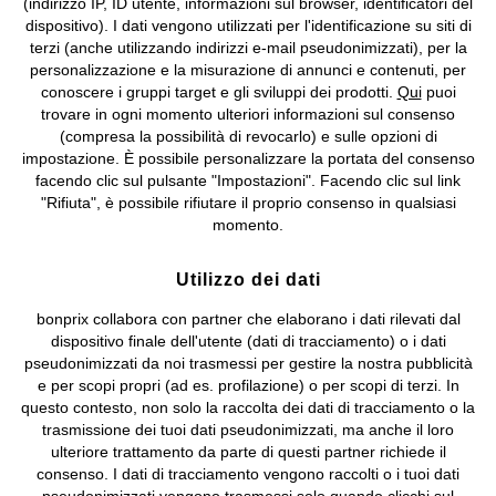
(indirizzo IP, ID utente, informazioni sul browser, identificatori del
©
2026 bonprix.
Tutti i diritti riservati.
dispositivo). I dati vengono utilizzati per l'identificazione su siti di
bonprix S.r.l. con socio unico, sede legale: via Adua 33 - 13855
terzi (anche utilizzando indirizzi e-mail pseudonimizzati), per la
Valdengo (BI) C.F. 01510910027 - P.I. 01939830020, Reg. Imprese di
personalizzazione e la misurazione di annunci e contenuti, per
Biella n. 01510910027, R.E.A. BI - 171345, N. Reg. Pile:
conoscere i gruppi target e gli sviluppi dei prodotti.
Qui
puoi
IT09060P00000858, N. Reg. AEE: IT08020000002105 Capitale
trovare in ogni momento ulteriori informazioni sul consenso
Sociale: euro 1.000.000 i.v, Società soggetta all'attività di direzione
(compresa la possibilità di revocarlo) e sulle opzioni di
e coordinamento di bonprix Beteiligungs -Verwaltungsgesellschaft
impostazione. È possibile personalizzare la portata del consenso
mbH.
facendo clic sul pulsante "Impostazioni". Facendo clic sul link
"Rifiuta", è possibile rifiutare il proprio consenso in qualsiasi
momento.
Utilizzo dei dati
bonprix collabora con partner che elaborano i dati rilevati dal
dispositivo finale dell'utente (dati di tracciamento) o i dati
pseudonimizzati da noi trasmessi per gestire la nostra pubblicità
e per scopi propri (ad es. profilazione) o per scopi di terzi. In
questo contesto, non solo la raccolta dei dati di tracciamento o la
trasmissione dei tuoi dati pseudonimizzati, ma anche il loro
ulteriore trattamento da parte di questi partner richiede il
consenso. I dati di tracciamento vengono raccolti o i tuoi dati