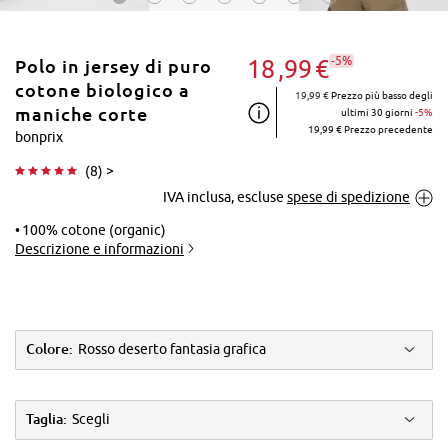
-5%
18
99
€
Polo in jersey di puro
cotone biologico a
19,99 €
Prezzo più basso degli
maniche corte
ultimi 30 giorni
-5%
19,99 € Prezzo precedente
bonprix
Tocca per
(
8
) >
ingrandire
IVA inclusa, escluse
spese di spedizione
100% cotone (organic)
Descrizione e informazioni
Colore:
Rosso deserto fantasia grafica
Taglia:
Scegli