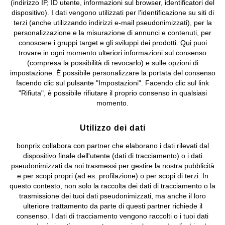
(indirizzo IP, ID utente, informazioni sul browser, identificatori del
©
2026 bonprix.
Tutti i diritti riservati.
dispositivo). I dati vengono utilizzati per l'identificazione su siti di
bonprix S.r.l. con socio unico, sede legale: via Adua 33 - 13855
terzi (anche utilizzando indirizzi e-mail pseudonimizzati), per la
Valdengo (BI) C.F. 01510910027 - P.I. 01939830020, Reg. Imprese di
personalizzazione e la misurazione di annunci e contenuti, per
Biella n. 01510910027, R.E.A. BI - 171345, N. Reg. Pile:
conoscere i gruppi target e gli sviluppi dei prodotti.
Qui
puoi
IT09060P00000858, N. Reg. AEE: IT08020000002105 Capitale
trovare in ogni momento ulteriori informazioni sul consenso
Sociale: euro 1.000.000 i.v, Società soggetta all'attività di direzione
(compresa la possibilità di revocarlo) e sulle opzioni di
e coordinamento di bonprix Beteiligungs -Verwaltungsgesellschaft
impostazione. È possibile personalizzare la portata del consenso
mbH.
facendo clic sul pulsante "Impostazioni". Facendo clic sul link
"Rifiuta", è possibile rifiutare il proprio consenso in qualsiasi
momento.
Utilizzo dei dati
bonprix collabora con partner che elaborano i dati rilevati dal
dispositivo finale dell'utente (dati di tracciamento) o i dati
pseudonimizzati da noi trasmessi per gestire la nostra pubblicità
e per scopi propri (ad es. profilazione) o per scopi di terzi. In
questo contesto, non solo la raccolta dei dati di tracciamento o la
trasmissione dei tuoi dati pseudonimizzati, ma anche il loro
ulteriore trattamento da parte di questi partner richiede il
consenso. I dati di tracciamento vengono raccolti o i tuoi dati