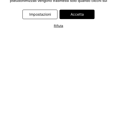
pseudonimizzati vengono trasmessi solo quando clicchi sul
pulsante "Accetta" nel banner di www.bonprix.it. I partner sono le
seguenti società: Adjust GmbH, Criteo SA, Google Ireland
Impostazioni
Accetta
Limited, Hurra Communications GmbH, ID5 Technology Ltd,
Meta Platforms Ireland Limited, Microsoft Ireland Operations
Rifiuta
Limited, Pinterest Europe Limited, RTB-House GmbH, TikTok
Information Technologies UK Limited. Ulteriori informazioni sul
trattamento dei dati da parte di questi partner sono disponibili
nella nostra
informativa privacy e cookie
. L'informativa è
accessibile anche tramite un link nel banner.