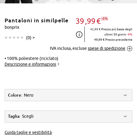
-6%
39
99
€
Pantaloni in similpelle
bonprix
42,99 €
Prezzo più basso degli
ultimi 30 giorni
-6%
(
0
) >
49,99 € Prezzo precedente
IVA inclusa, escluse
spese di spedizione
Tocca per
ingrandire
100% poliestere (riciclato)
Descrizione e informazioni
Colore:
Nero
Taglia:
Scegli
Guida taglie e vestibilità