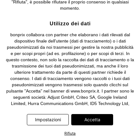
"Rifiuta", è possibile rifiutare il proprio consenso in qualsiasi
e coordinamento di bonprix Beteiligungs -Verwaltungsgesellschaft
momento.
mbH.
Utilizzo dei dati
bonprix collabora con partner che elaborano i dati rilevati dal
dispositivo finale dell'utente (dati di tracciamento) o i dati
pseudonimizzati da noi trasmessi per gestire la nostra pubblicità
e per scopi propri (ad es. profilazione) o per scopi di terzi. In
questo contesto, non solo la raccolta dei dati di tracciamento o la
trasmissione dei tuoi dati pseudonimizzati, ma anche il loro
ulteriore trattamento da parte di questi partner richiede il
consenso. I dati di tracciamento vengono raccolti o i tuoi dati
pseudonimizzati vengono trasmessi solo quando clicchi sul
pulsante "Accetta" nel banner di www.bonprix.it. I partner sono le
seguenti società: Adjust GmbH, Criteo SA, Google Ireland
Limited, Hurra Communications GmbH, ID5 Technology Ltd,
Meta Platforms Ireland Limited, Microsoft Ireland Operations
Limited, Pinterest Europe Limited, RTB-House GmbH, TikTok
Impostazioni
Accetta
Information Technologies UK Limited. Ulteriori informazioni sul
trattamento dei dati da parte di questi partner sono disponibili
Rifiuta
nella nostra
informativa privacy e cookie
. L'informativa è