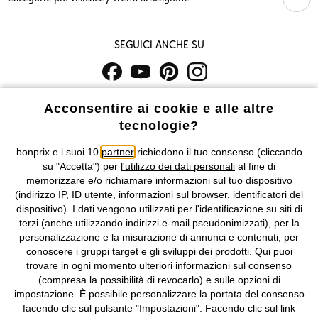
Seguici anche su
I prezzi sono IVA inclusa. Non includono
le spese di spedizione e i
Acconsentire ai cookie e alle altre
costi di servizio.
tecnologie?
bonprix e i suoi 10
partner
richiedono il tuo consenso (cliccando
Condizioni di vendita
Accessibilità
su "Accetta") per
l'utilizzo dei dati personali
al fine di
memorizzare e/o richiamare informazioni sul tuo dispositivo
Informativa privacy e cookie
Gestione dei cookie
(indirizzo IP, ID utente, informazioni sul browser, identificatori del
dispositivo). I dati vengono utilizzati per l'identificazione su siti di
Informazioni legali
Diritto di recesso
terzi (anche utilizzando indirizzi e-mail pseudonimizzati), per la
personalizzazione e la misurazione di annunci e contenuti, per
©
2026 bonprix.
Tutti i diritti riservati.
conoscere i gruppi target e gli sviluppi dei prodotti.
Qui
puoi
bonprix S.r.l. con socio unico, sede legale: via Adua 33 - 13855
trovare in ogni momento ulteriori informazioni sul consenso
Valdengo (BI) C.F. 01510910027 - P.I. 01939830020, Reg. Imprese di
(compresa la possibilità di revocarlo) e sulle opzioni di
Biella n. 01510910027, R.E.A. BI - 171345, N. Reg. Pile:
impostazione. È possibile personalizzare la portata del consenso
IT09060P00000858, N. Reg. AEE: IT08020000002105 Capitale
facendo clic sul pulsante "Impostazioni". Facendo clic sul link
Sociale: euro 1.000.000 i.v, Società soggetta all'attività di direzione