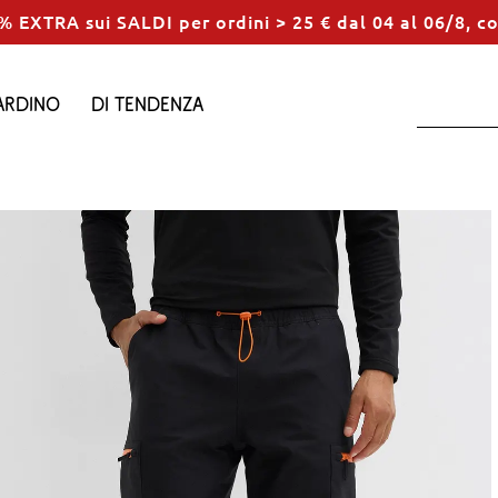
% EXTRA sui SALDI per ordini > 25 € dal 04 al 06/8, c
ardino
Di tendenza