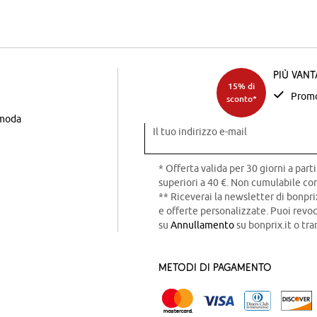
Più van
15% di
Promo
sconto*
 moda
Il tuo indirizzo e-mail
* Offerta valida per 30 giorni a parti
superiori a 40 €. Non cumulabile con
** Riceverai la newsletter di bonpri
e offerte personalizzate. Puoi rev
su
Annullamento
su bonprix.it o tra
Metodi di pagamento