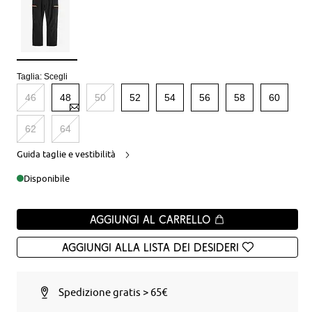
Taglia:
Scegli
46
48
50
52
54
56
58
60
62
64
Guida taglie e vestibilità
Disponibile
Aggiungi al carrello
Aggiungi alla Lista dei desideri
Spedizione gratis > 65€