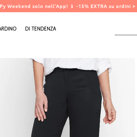
Py Weekend solo nell'App! 📱 -15% EXTRA su ordini > 
ardino
Di tendenza