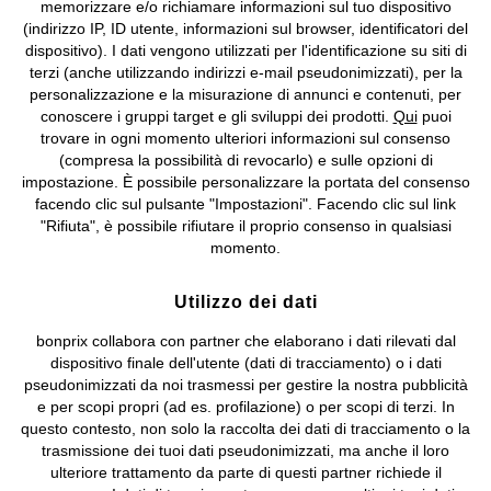
memorizzare e/o richiamare informazioni sul tuo dispositivo
Condizioni di vendita
Accessibilità
(indirizzo IP, ID utente, informazioni sul browser, identificatori del
dispositivo). I dati vengono utilizzati per l'identificazione su siti di
Informativa privacy e cookie
Gestione dei cookie
terzi (anche utilizzando indirizzi e-mail pseudonimizzati), per la
personalizzazione e la misurazione di annunci e contenuti, per
Informazioni legali
Diritto di recesso
conoscere i gruppi target e gli sviluppi dei prodotti.
Qui
puoi
trovare in ogni momento ulteriori informazioni sul consenso
©
2026 bonprix.
Tutti i diritti riservati.
(compresa la possibilità di revocarlo) e sulle opzioni di
bonprix S.r.l. con socio unico, sede legale: via Adua 33 - 13855
impostazione. È possibile personalizzare la portata del consenso
Valdengo (BI) C.F. 01510910027 - P.I. 01939830020, Reg. Imprese di
facendo clic sul pulsante "Impostazioni". Facendo clic sul link
Biella n. 01510910027, R.E.A. BI - 171345, N. Reg. Pile:
"Rifiuta", è possibile rifiutare il proprio consenso in qualsiasi
IT09060P00000858, N. Reg. AEE: IT08020000002105 Capitale
momento.
Sociale: euro 1.000.000 i.v, Società soggetta all'attività di direzione
e coordinamento di bonprix Beteiligungs -Verwaltungsgesellschaft
Utilizzo dei dati
mbH.
bonprix collabora con partner che elaborano i dati rilevati dal
dispositivo finale dell'utente (dati di tracciamento) o i dati
pseudonimizzati da noi trasmessi per gestire la nostra pubblicità
e per scopi propri (ad es. profilazione) o per scopi di terzi. In
questo contesto, non solo la raccolta dei dati di tracciamento o la
trasmissione dei tuoi dati pseudonimizzati, ma anche il loro
ulteriore trattamento da parte di questi partner richiede il