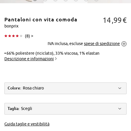
14
99
€
Pantaloni con vita comoda
bonprix
(
8
) >
IVA inclusa, escluse
spese di spedizione
Tocca per
ingrandire
66% poliestere (riciclato), 33% viscosa, 1% elastan
Descrizione e informazioni
Colore:
Rosa chiaro
Taglia:
Scegli
Guida taglie e vestibilità