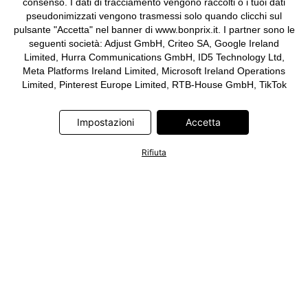
consenso. I dati di tracciamento vengono raccolti o i tuoi dati
pseudonimizzati vengono trasmessi solo quando clicchi sul
pulsante "Accetta" nel banner di www.bonprix.it. I partner sono le
seguenti società: Adjust GmbH, Criteo SA, Google Ireland
Limited, Hurra Communications GmbH, ID5 Technology Ltd,
Meta Platforms Ireland Limited, Microsoft Ireland Operations
Limited, Pinterest Europe Limited, RTB-House GmbH, TikTok
Information Technologies UK Limited. Ulteriori informazioni sul
trattamento dei dati da parte di questi partner sono disponibili
Impostazioni
Accetta
nella nostra
informativa privacy e cookie
. L'informativa è
accessibile anche tramite un link nel banner.
Rifiuta