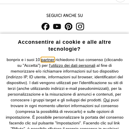
Seguici anche su
I prezzi sono IVA inclusa. Non includono
le spese di spedizione e i
Acconsentire ai cookie e alle altre
costi di servizio.
tecnologie?
Condizioni di vendita
Accessibilità
bonprix e i suoi 10
partner
richiedono il tuo consenso (cliccando
su "Accetta") per
l'utilizzo dei dati personali
al fine di
memorizzare e/o richiamare informazioni sul tuo dispositivo
Informativa privacy e cookie
Gestione dei cookie
(indirizzo IP, ID utente, informazioni sul browser, identificatori del
dispositivo). I dati vengono utilizzati per l'identificazione su siti di
Informazioni legali
Diritto di recesso
terzi (anche utilizzando indirizzi e-mail pseudonimizzati), per la
personalizzazione e la misurazione di annunci e contenuti, per
©
2026 bonprix.
Tutti i diritti riservati.
conoscere i gruppi target e gli sviluppi dei prodotti.
Qui
puoi
bonprix S.r.l. con socio unico, sede legale: via Adua 33 - 13855
trovare in ogni momento ulteriori informazioni sul consenso
Valdengo (BI) C.F. 01510910027 - P.I. 01939830020, Reg. Imprese di
(compresa la possibilità di revocarlo) e sulle opzioni di
Biella n. 01510910027, R.E.A. BI - 171345, N. Reg. Pile:
impostazione. È possibile personalizzare la portata del consenso
IT09060P00000858, N. Reg. AEE: IT08020000002105 Capitale
facendo clic sul pulsante "Impostazioni". Facendo clic sul link
Sociale: euro 1.000.000 i.v, Società soggetta all'attività di direzione
"Rifiuta", è possibile rifiutare il proprio consenso in qualsiasi