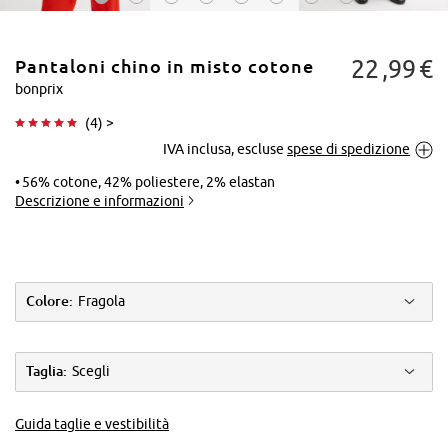
22
99
€
Pantaloni chino in misto cotone
bonprix
(
4
) >
IVA inclusa, escluse
spese di spedizione
Tocca per
ingrandire
56% cotone, 42% poliestere, 2% elastan
Descrizione e informazioni
Colore:
Fragola
Taglia:
Scegli
Guida taglie e vestibilità