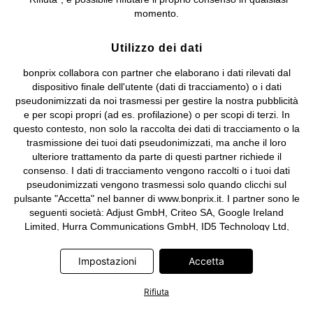
e coordinamento di bonprix Beteiligungs -Verwaltungsgesellschaft
momento.
mbH.
Utilizzo dei dati
bonprix collabora con partner che elaborano i dati rilevati dal
dispositivo finale dell'utente (dati di tracciamento) o i dati
pseudonimizzati da noi trasmessi per gestire la nostra pubblicità
e per scopi propri (ad es. profilazione) o per scopi di terzi. In
questo contesto, non solo la raccolta dei dati di tracciamento o la
trasmissione dei tuoi dati pseudonimizzati, ma anche il loro
ulteriore trattamento da parte di questi partner richiede il
consenso. I dati di tracciamento vengono raccolti o i tuoi dati
pseudonimizzati vengono trasmessi solo quando clicchi sul
pulsante "Accetta" nel banner di www.bonprix.it. I partner sono le
seguenti società: Adjust GmbH, Criteo SA, Google Ireland
Limited, Hurra Communications GmbH, ID5 Technology Ltd,
Meta Platforms Ireland Limited, Microsoft Ireland Operations
Limited, Pinterest Europe Limited, RTB-House GmbH, TikTok
Impostazioni
Accetta
Information Technologies UK Limited. Ulteriori informazioni sul
trattamento dei dati da parte di questi partner sono disponibili
Rifiuta
nella nostra
informativa privacy e cookie
. L'informativa è
accessibile anche tramite un link nel banner.