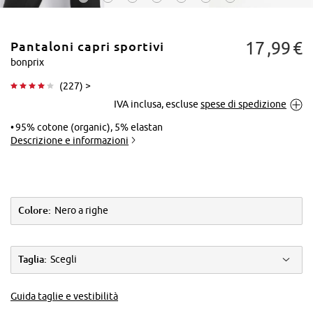
17
99
€
Pantaloni capri sportivi
bonprix
(
227
) >
IVA inclusa, escluse
spese di spedizione
Tocca per
ingrandire
95% cotone (organic), 5% elastan
Descrizione e informazioni
Colore:
Nero a righe
Taglia:
Scegli
Guida taglie e vestibilità