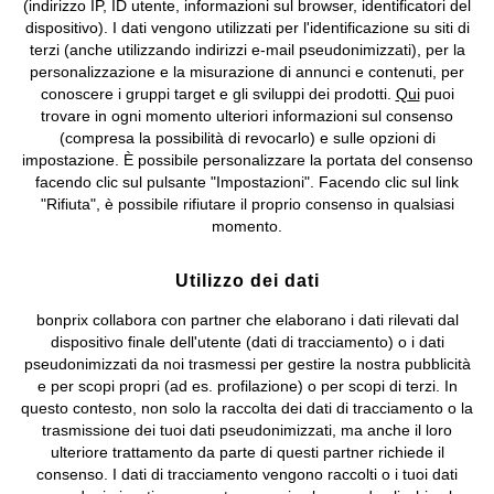
(indirizzo IP, ID utente, informazioni sul browser, identificatori del
©
2026 bonprix.
Tutti i diritti riservati.
dispositivo). I dati vengono utilizzati per l'identificazione su siti di
bonprix S.r.l. con socio unico, sede legale: via Adua 33 - 13855
terzi (anche utilizzando indirizzi e-mail pseudonimizzati), per la
Valdengo (BI) C.F. 01510910027 - P.I. 01939830020, Reg. Imprese di
personalizzazione e la misurazione di annunci e contenuti, per
Biella n. 01510910027, R.E.A. BI - 171345, N. Reg. Pile:
conoscere i gruppi target e gli sviluppi dei prodotti.
Qui
puoi
IT09060P00000858, N. Reg. AEE: IT08020000002105 Capitale
trovare in ogni momento ulteriori informazioni sul consenso
Sociale: euro 1.000.000 i.v, Società soggetta all'attività di direzione
(compresa la possibilità di revocarlo) e sulle opzioni di
e coordinamento di bonprix Beteiligungs -Verwaltungsgesellschaft
impostazione. È possibile personalizzare la portata del consenso
mbH.
facendo clic sul pulsante "Impostazioni". Facendo clic sul link
"Rifiuta", è possibile rifiutare il proprio consenso in qualsiasi
momento.
Utilizzo dei dati
bonprix collabora con partner che elaborano i dati rilevati dal
dispositivo finale dell'utente (dati di tracciamento) o i dati
pseudonimizzati da noi trasmessi per gestire la nostra pubblicità
e per scopi propri (ad es. profilazione) o per scopi di terzi. In
questo contesto, non solo la raccolta dei dati di tracciamento o la
trasmissione dei tuoi dati pseudonimizzati, ma anche il loro
ulteriore trattamento da parte di questi partner richiede il
consenso. I dati di tracciamento vengono raccolti o i tuoi dati