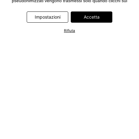
pseudonimizzati vengono trasmessi solo quando clicchi sul
pulsante "Accetta" nel banner di www.bonprix.it. I partner sono le
seguenti società: Adjust GmbH, Criteo SA, Google Ireland
Impostazioni
Accetta
Limited, Hurra Communications GmbH, ID5 Technology Ltd,
Meta Platforms Ireland Limited, Microsoft Ireland Operations
Rifiuta
Limited, Pinterest Europe Limited, RTB-House GmbH, TikTok
Information Technologies UK Limited. Ulteriori informazioni sul
trattamento dei dati da parte di questi partner sono disponibili
nella nostra
informativa privacy e cookie
. L'informativa è
accessibile anche tramite un link nel banner.