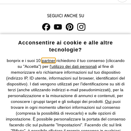
Seguici anche su
I prezzi sono IVA inclusa. Non includono
le spese di spedizione e i
Acconsentire ai cookie e alle altre
costi di servizio.
tecnologie?
Condizioni di vendita
Accessibilità
bonprix e i suoi 10
partner
richiedono il tuo consenso (cliccando
su "Accetta") per
l'utilizzo dei dati personali
al fine di
memorizzare e/o richiamare informazioni sul tuo dispositivo
Informativa privacy e cookie
Gestione dei cookie
(indirizzo IP, ID utente, informazioni sul browser, identificatori del
dispositivo). I dati vengono utilizzati per l'identificazione su siti di
Informazioni legali
Diritto di recesso
terzi (anche utilizzando indirizzi e-mail pseudonimizzati), per la
personalizzazione e la misurazione di annunci e contenuti, per
©
2026 bonprix.
Tutti i diritti riservati.
conoscere i gruppi target e gli sviluppi dei prodotti.
Qui
puoi
bonprix S.r.l. con socio unico, sede legale: via Adua 33 - 13855
trovare in ogni momento ulteriori informazioni sul consenso
Valdengo (BI) C.F. 01510910027 - P.I. 01939830020, Reg. Imprese di
(compresa la possibilità di revocarlo) e sulle opzioni di
Biella n. 01510910027, R.E.A. BI - 171345, N. Reg. Pile:
impostazione. È possibile personalizzare la portata del consenso
IT09060P00000858, N. Reg. AEE: IT08020000002105 Capitale
facendo clic sul pulsante "Impostazioni". Facendo clic sul link
Sociale: euro 1.000.000 i.v, Società soggetta all'attività di direzione
"Rifiuta", è possibile rifiutare il proprio consenso in qualsiasi