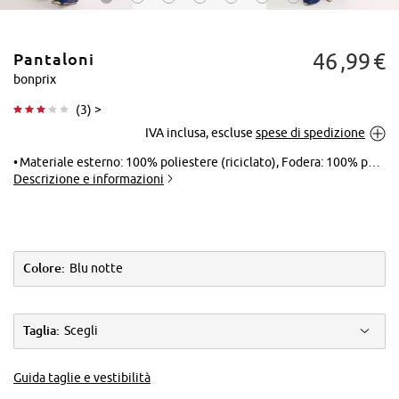
46
99
€
Pantaloni
bonprix
(
3
) >
IVA inclusa, escluse
spese di spedizione
Tocca per
ingrandire
Materiale esterno: 100% poliestere (riciclato), Fodera: 100% poliestere
Descrizione e informazioni
Colore:
Blu notte
Taglia:
Scegli
Guida taglie e vestibilità