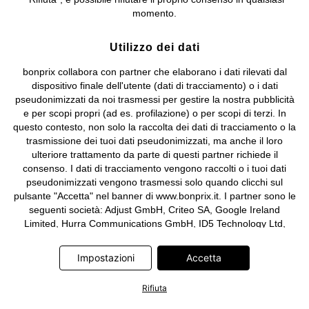
e coordinamento di bonprix Beteiligungs -Verwaltungsgesellschaft
momento.
mbH.
Utilizzo dei dati
bonprix collabora con partner che elaborano i dati rilevati dal
dispositivo finale dell'utente (dati di tracciamento) o i dati
pseudonimizzati da noi trasmessi per gestire la nostra pubblicità
e per scopi propri (ad es. profilazione) o per scopi di terzi. In
questo contesto, non solo la raccolta dei dati di tracciamento o la
trasmissione dei tuoi dati pseudonimizzati, ma anche il loro
ulteriore trattamento da parte di questi partner richiede il
consenso. I dati di tracciamento vengono raccolti o i tuoi dati
pseudonimizzati vengono trasmessi solo quando clicchi sul
pulsante "Accetta" nel banner di www.bonprix.it. I partner sono le
seguenti società: Adjust GmbH, Criteo SA, Google Ireland
Limited, Hurra Communications GmbH, ID5 Technology Ltd,
Meta Platforms Ireland Limited, Microsoft Ireland Operations
Limited, Pinterest Europe Limited, RTB-House GmbH, TikTok
Impostazioni
Accetta
Information Technologies UK Limited. Ulteriori informazioni sul
trattamento dei dati da parte di questi partner sono disponibili
Rifiuta
nella nostra
informativa privacy e cookie
. L'informativa è
accessibile anche tramite un link nel banner.