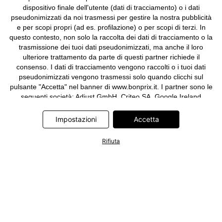
dispositivo finale dell'utente (dati di tracciamento) o i dati
pseudonimizzati da noi trasmessi per gestire la nostra pubblicità
e per scopi propri (ad es. profilazione) o per scopi di terzi. In
questo contesto, non solo la raccolta dei dati di tracciamento o la
trasmissione dei tuoi dati pseudonimizzati, ma anche il loro
ulteriore trattamento da parte di questi partner richiede il
consenso. I dati di tracciamento vengono raccolti o i tuoi dati
pseudonimizzati vengono trasmessi solo quando clicchi sul
pulsante "Accetta" nel banner di www.bonprix.it. I partner sono le
seguenti società: Adjust GmbH, Criteo SA, Google Ireland
Limited, Hurra Communications GmbH, ID5 Technology Ltd,
Meta Platforms Ireland Limited, Microsoft Ireland Operations
Impostazioni
Accetta
Limited, Pinterest Europe Limited, RTB-House GmbH, TikTok
Information Technologies UK Limited. Ulteriori informazioni sul
Rifiuta
trattamento dei dati da parte di questi partner sono disponibili
nella nostra
informativa privacy e cookie
. L'informativa è
accessibile anche tramite un link nel banner.