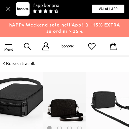
L'app bonprix
Vai all'app
hAPPy Weekend solo nell'App! 📱 -15% EXTRA
su ordini > 25 €
Menù
<
Borse a tracolla
<
>