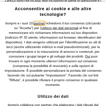
I prezzi sono IVA inclusa. Non includono
le spese di spedizione e i
costi di servizio.
Acconsentire ai cookie e alle altre
tecnologie?
Condizioni di vendita
Accessibilità
bonprix e i suoi 10
partner
richiedono il tuo consenso (cliccando
Informativa privacy e cookie
Gestione dei cookie
su "Accetta") per
l'utilizzo dei dati personali
al fine di
memorizzare e/o richiamare informazioni sul tuo dispositivo
(indirizzo IP, ID utente, informazioni sul browser, identificatori del
Informazioni legali
Diritto di recesso
dispositivo). I dati vengono utilizzati per l'identificazione su siti di
terzi (anche utilizzando indirizzi e-mail pseudonimizzati), per la
©
2026 bonprix.
Tutti i diritti riservati.
personalizzazione e la misurazione di annunci e contenuti, per
bonprix S.r.l. con socio unico, sede legale: via Adua 33 - 13855
conoscere i gruppi target e gli sviluppi dei prodotti.
Qui
puoi
Valdengo (BI) C.F. 01510910027 - P.I. 01939830020, Reg. Imprese di
trovare in ogni momento ulteriori informazioni sul consenso
Biella n. 01510910027, R.E.A. BI - 171345, N. Reg. Pile:
(compresa la possibilità di revocarlo) e sulle opzioni di
IT09060P00000858, N. Reg. AEE: IT08020000002105 Capitale
impostazione. È possibile personalizzare la portata del consenso
Sociale: euro 1.000.000 i.v, Società soggetta all'attività di direzione
facendo clic sul pulsante "Impostazioni". Facendo clic sul link
e coordinamento di bonprix Beteiligungs -Verwaltungsgesellschaft
"Rifiuta", è possibile rifiutare il proprio consenso in qualsiasi
mbH.
momento.
Utilizzo dei dati
bonprix collabora con partner che elaborano i dati rilevati dal