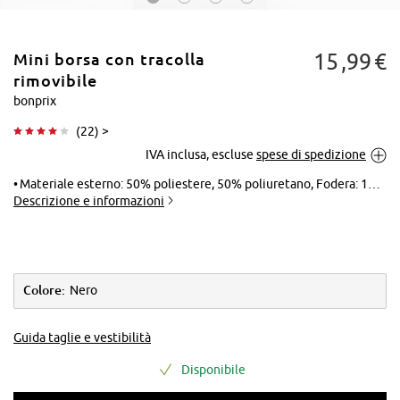
15
99
€
Mini borsa con tracolla
rimovibile
bonprix
(
22
) >
Tocca per
IVA inclusa, escluse
spese di spedizione
ingrandire
Materiale esterno: 50% poliestere, 50% poliuretano, Fodera: 100% poliestere
Descrizione e informazioni
Colore:
Nero
Guida taglie e vestibilità
Disponibile