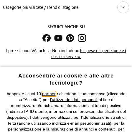
Categorie più visitate / Trend di stagione
Seguici anche su
I prezzi sono IVA inclusa. Non includono
le spese di spedizione e i
costi di servizio.
Condizioni di vendita
Accessibilità
Acconsentire ai cookie e alle altre
tecnologie?
Informativa privacy e cookie
Gestione dei cookie
bonprix e i suoi 10
partner
richiedono il tuo consenso (cliccando
Informazioni legali
Diritto di recesso
su "Accetta") per
l'utilizzo dei dati personali
al fine di
memorizzare e/o richiamare informazioni sul tuo dispositivo
©
2026 bonprix.
Tutti i diritti riservati.
(indirizzo IP, ID utente, informazioni sul browser, identificatori del
bonprix S.r.l. con socio unico, sede legale: via Adua 33 - 13855
dispositivo). I dati vengono utilizzati per l'identificazione su siti di
Valdengo (BI) C.F. 01510910027 - P.I. 01939830020, Reg. Imprese di
terzi (anche utilizzando indirizzi e-mail pseudonimizzati), per la
Biella n. 01510910027, R.E.A. BI - 171345, N. Reg. Pile:
personalizzazione e la misurazione di annunci e contenuti, per