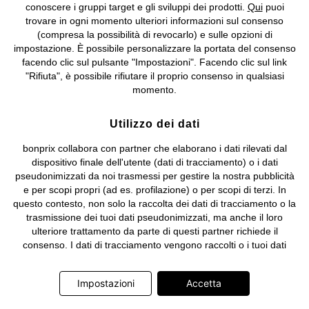
IT09060P00000858, N. Reg. AEE: IT08020000002105 Capitale
conoscere i gruppi target e gli sviluppi dei prodotti.
Qui
puoi
Sociale: euro 1.000.000 i.v, Società soggetta all'attività di direzione
trovare in ogni momento ulteriori informazioni sul consenso
e coordinamento di bonprix Beteiligungs -Verwaltungsgesellschaft
(compresa la possibilità di revocarlo) e sulle opzioni di
mbH.
impostazione. È possibile personalizzare la portata del consenso
facendo clic sul pulsante "Impostazioni". Facendo clic sul link
"Rifiuta", è possibile rifiutare il proprio consenso in qualsiasi
momento.
Utilizzo dei dati
bonprix collabora con partner che elaborano i dati rilevati dal
dispositivo finale dell'utente (dati di tracciamento) o i dati
pseudonimizzati da noi trasmessi per gestire la nostra pubblicità
e per scopi propri (ad es. profilazione) o per scopi di terzi. In
questo contesto, non solo la raccolta dei dati di tracciamento o la
trasmissione dei tuoi dati pseudonimizzati, ma anche il loro
ulteriore trattamento da parte di questi partner richiede il
consenso. I dati di tracciamento vengono raccolti o i tuoi dati
pseudonimizzati vengono trasmessi solo quando clicchi sul
pulsante "Accetta" nel banner di www.bonprix.it. I partner sono le
Impostazioni
Accetta
seguenti società: Adjust GmbH, Criteo SA, Google Ireland
Limited, Hurra Communications GmbH, ID5 Technology Ltd,