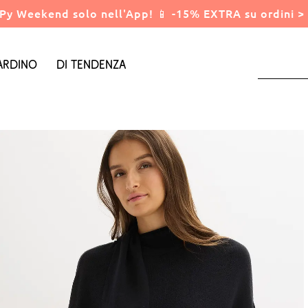
Py Weekend solo nell'App! 📱 -15% EXTRA su ordini > 
ardino
Di tendenza