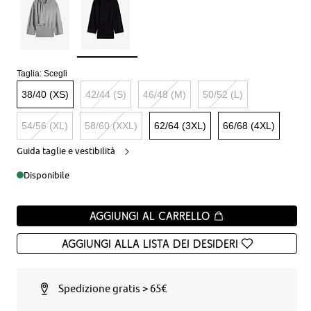
Taglia:
Scegli
38/40 (XS)
42/44 (S)
46/48 (M)
50/52 (L)
54/56 (XL)
58/60 (XXL)
62/64 (3XL)
66/68 (4XL)
Guida taglie e vestibilità
Disponibile
Aggiungi al carrello
Aggiungi alla Lista dei desideri
Spedizione gratis > 65€