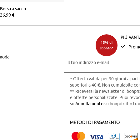
Borsa a sacco
26,99 €
Più van
15% di
Promo
sconto*
 moda
Il tuo indirizzo e-mail
* Offerta valida per 30 giorni a parti
superiori a 40 €. Non cumulabile con
** Riceverai la newsletter di bonpri
e offerte personalizzate. Puoi rev
su
Annullamento
su bonprix.it o tra
Metodi di pagamento