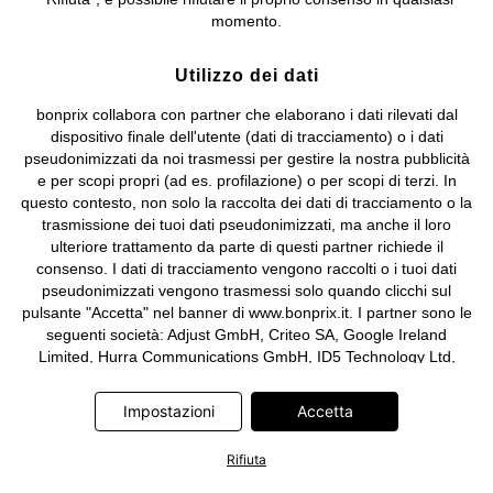
e coordinamento di bonprix Beteiligungs -Verwaltungsgesellschaft
momento.
mbH.
Utilizzo dei dati
bonprix collabora con partner che elaborano i dati rilevati dal
dispositivo finale dell'utente (dati di tracciamento) o i dati
pseudonimizzati da noi trasmessi per gestire la nostra pubblicità
e per scopi propri (ad es. profilazione) o per scopi di terzi. In
questo contesto, non solo la raccolta dei dati di tracciamento o la
trasmissione dei tuoi dati pseudonimizzati, ma anche il loro
ulteriore trattamento da parte di questi partner richiede il
consenso. I dati di tracciamento vengono raccolti o i tuoi dati
pseudonimizzati vengono trasmessi solo quando clicchi sul
pulsante "Accetta" nel banner di www.bonprix.it. I partner sono le
seguenti società: Adjust GmbH, Criteo SA, Google Ireland
Limited, Hurra Communications GmbH, ID5 Technology Ltd,
Meta Platforms Ireland Limited, Microsoft Ireland Operations
Limited, Pinterest Europe Limited, RTB-House GmbH, TikTok
Impostazioni
Accetta
Information Technologies UK Limited. Ulteriori informazioni sul
trattamento dei dati da parte di questi partner sono disponibili
Rifiuta
nella nostra
informativa privacy e cookie
. L'informativa è
accessibile anche tramite un link nel banner.