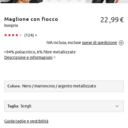
22
99
€
Maglione con fiocco
bonprix
(
124
) >
IVA inclusa, escluse
spese di spedizione
Tocca per
ingrandire
94% poliacrilico, 6% fibre metallizzate
Descrizione e informazioni
Colore:
Nero / marroncino / argento metallizzato
Taglia:
Scegli
Guida taglie e vestibilità