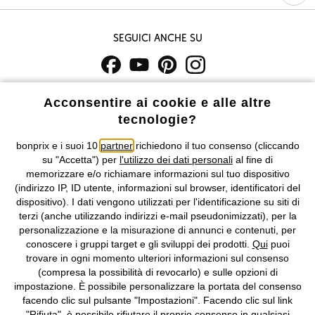
Seguici anche su
I prezzi sono IVA inclusa. Non includono
le spese di spedizione e i
Acconsentire ai cookie e alle altre
costi di servizio.
tecnologie?
Condizioni di vendita
Accessibilità
bonprix e i suoi 10
partner
richiedono il tuo consenso (cliccando
su "Accetta") per
l'utilizzo dei dati personali
al fine di
memorizzare e/o richiamare informazioni sul tuo dispositivo
Informativa privacy e cookie
Gestione dei cookie
(indirizzo IP, ID utente, informazioni sul browser, identificatori del
dispositivo). I dati vengono utilizzati per l'identificazione su siti di
Informazioni legali
Diritto di recesso
terzi (anche utilizzando indirizzi e-mail pseudonimizzati), per la
personalizzazione e la misurazione di annunci e contenuti, per
©
2026 bonprix.
Tutti i diritti riservati.
conoscere i gruppi target e gli sviluppi dei prodotti.
Qui
puoi
bonprix S.r.l. con socio unico, sede legale: via Adua 33 - 13855
trovare in ogni momento ulteriori informazioni sul consenso
Valdengo (BI) C.F. 01510910027 - P.I. 01939830020, Reg. Imprese di
(compresa la possibilità di revocarlo) e sulle opzioni di
Biella n. 01510910027, R.E.A. BI - 171345, N. Reg. Pile:
impostazione. È possibile personalizzare la portata del consenso
IT09060P00000858, N. Reg. AEE: IT08020000002105 Capitale
facendo clic sul pulsante "Impostazioni". Facendo clic sul link
Sociale: euro 1.000.000 i.v, Società soggetta all'attività di direzione
"Rifiuta", è possibile rifiutare il proprio consenso in qualsiasi