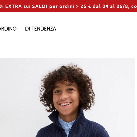
% EXTRA sui SALDI per ordini > 25 € dal 04 al 06/8, c
ardino
Di tendenza