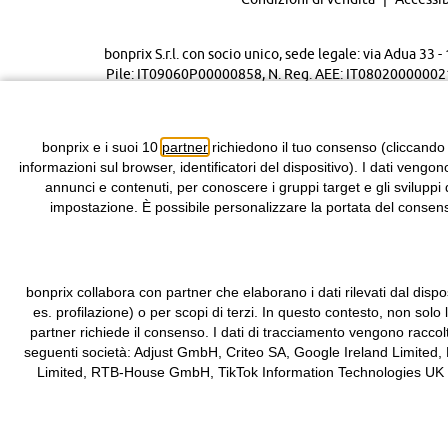
bonprix S.r.l. con socio unico, sede legale: via Adua 33
Pile: IT09060P00000858, N. Reg. AEE: IT08020000002105 
bonprix e i suoi 10
partner
richiedono il tuo consenso (cliccando
informazioni sul browser, identificatori del dispositivo). I dati vengon
annunci e contenuti, per conoscere i gruppi target e gli sviluppi 
impostazione. È possibile personalizzare la portata del consenso
bonprix collabora con partner che elaborano i dati rilevati dal dispos
es. profilazione) o per scopi di terzi. In questo contesto, non solo
partner richiede il consenso. I dati di tracciamento vengono raccol
seguenti società: Adjust GmbH, Criteo SA, Google Ireland Limited,
Limited, RTB-House GmbH, TikTok Information Technologies UK Limit