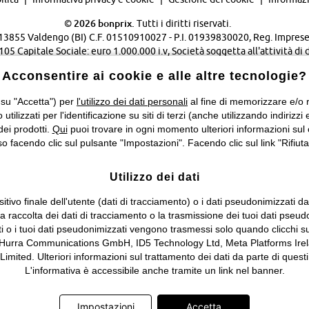
©
2026 bonprix.
Tutti i diritti riservati.
 - 13855 Valdengo (BI) C.F. 01510910027 - P.I. 01939830020, Reg. Imprese 
Capitale Sociale: euro 1.000.000 i.v, Società soggetta all'attività di 
Verwaltungsgesellschaft mbH.
Acconsentire ai cookie e alle altre tecnologie?
Cambia Paese…
 su "Accetta") per
l'utilizzo dei dati personali
al fine di memorizzare e/o ri
o utilizzati per l'identificazione su siti di terzi (anche utilizzando indiri
dei prodotti.
Qui
puoi trovare in ogni momento ulteriori informazioni sul 
 facendo clic sul pulsante "Impostazioni". Facendo clic sul link "Rifiuta"
Utilizzo dei dati
itivo finale dell'utente (dati di tracciamento) o i dati pseudonimizzati d
 la raccolta dei dati di tracciamento o la trasmissione dei tuoi dati pseud
ti o i tuoi dati pseudonimizzati vengono trasmessi solo quando clicchi su
 Hurra Communications GmbH, ID5 Technology Ltd, Meta Platforms Irela
ed. Ulteriori informazioni sul trattamento dei dati da parte di questi 
L'informativa è accessibile anche tramite un link nel banner.
Impostazioni
Accetta