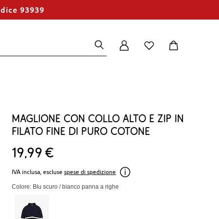
odice 93939
Maglione con collo alto e zip in
filato fine di puro cotone
19
99
€
IVA inclusa, escluse
spese di spedizione
Colore: Blu scuro / bianco panna a righe