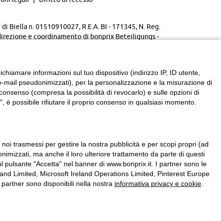
di Biella n. 01510910027, R.E.A. BI - 171345, N. Reg.
direzione e coordinamento di bonprix Beteiligungs -
chiamare informazioni sul tuo dispositivo (indirizzo IP, ID utente,
zzi e-mail pseudonimizzati), per la personalizzazione e la misurazione di
consenso (compresa la possibilità di revocarlo) e sulle opzioni di
, è possibile rifiutare il proprio consenso in qualsiasi momento.
a noi trasmessi per gestire la nostra pubblicità e per scopi propri (ad
onimizzati, ma anche il loro ulteriore trattamento da parte di questi
l pulsante "Accetta" nel banner di www.bonprix.it. I partner sono le
nd Limited, Microsoft Ireland Operations Limited, Pinterest Europe
partner sono disponibili nella nostra
informativa privacy e cookie
.