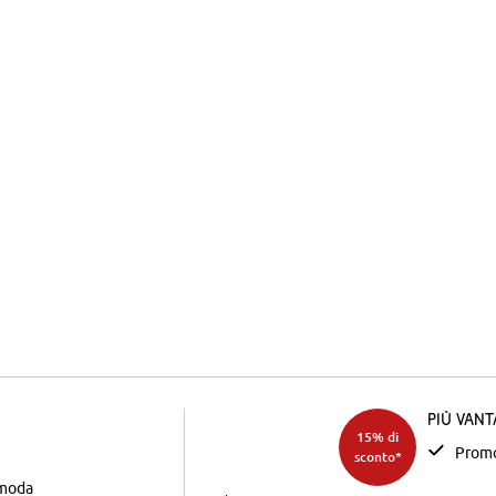
Più van
15% di
Promo
sconto*
 moda