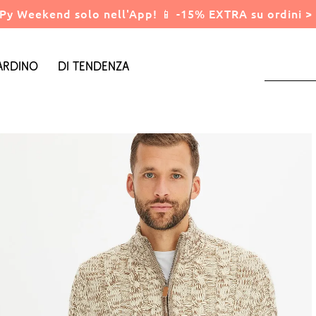
Py Weekend solo nell'App! 📱 -15% EXTRA su ordini > 
ardino
Di tendenza