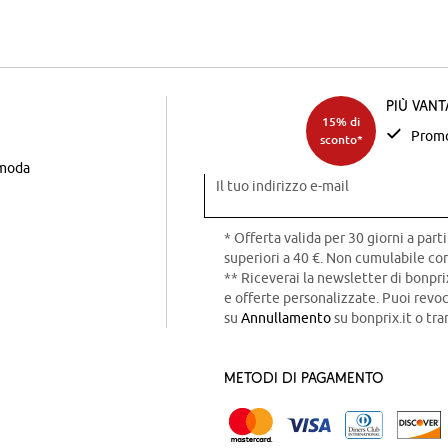
Più van
15% di
Promo
sconto*
 moda
Il tuo indirizzo e-mail
* Offerta valida per 30 giorni a parti
superiori a 40 €. Non cumulabile con
** Riceverai la newsletter di bonpri
e offerte personalizzate. Puoi rev
su
Annullamento
su bonprix.it o tra
Metodi di pagamento