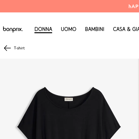
hAP
Donna
Uomo
Bambini
Casa & Gi
T-shirt