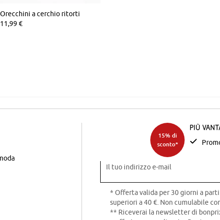
Orecchini a cerchio ritorti
11,99 €
Più van
15% di
Promo
sconto*
 moda
Il tuo indirizzo e-mail
* Offerta valida per 30 giorni a parti
superiori a 40 €. Non cumulabile con
** Riceverai la newsletter di bonpri