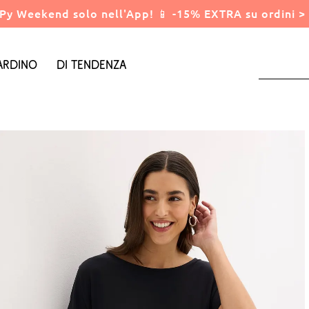
Py Weekend solo nell'App! 📱 -15% EXTRA su ordini > 
ardino
Di tendenza