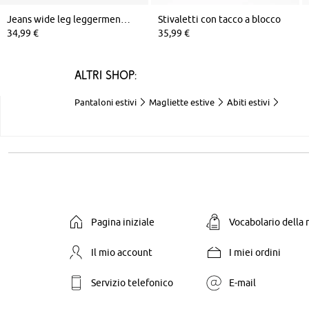
Jeans wide leg leggermente elasticizzati, vita media
Stivaletti con tacco a blocco
34,99 €
35,99 €
Altri shop:
Pantaloni estivi
Magliette estive
Abiti estivi
Pagina iniziale
Vocabolario della
Il mio account
I miei ordini
Servizio telefonico
E-mail