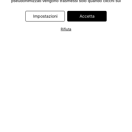
pseudonimizzati vengono trasmessi solo quando clicchi sul
pulsante "Accetta" nel banner di www.bonprix.it. I partner sono le
seguenti società: Adjust GmbH, Criteo SA, Google Ireland
Impostazioni
Accetta
Limited, Hurra Communications GmbH, ID5 Technology Ltd,
Meta Platforms Ireland Limited, Microsoft Ireland Operations
Rifiuta
Limited, Pinterest Europe Limited, RTB-House GmbH, TikTok
Information Technologies UK Limited. Ulteriori informazioni sul
trattamento dei dati da parte di questi partner sono disponibili
nella nostra
informativa privacy e cookie
. L'informativa è
accessibile anche tramite un link nel banner.