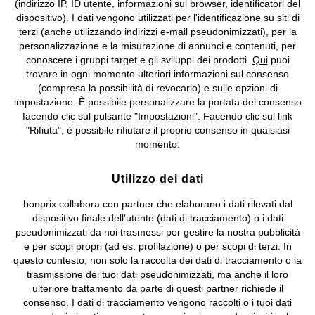
(indirizzo IP, ID utente, informazioni sul browser, identificatori del
©
2026 bonprix.
Tutti i diritti riservati.
dispositivo). I dati vengono utilizzati per l'identificazione su siti di
bonprix S.r.l. con socio unico, sede legale: via Adua 33 - 13855
terzi (anche utilizzando indirizzi e-mail pseudonimizzati), per la
Valdengo (BI) C.F. 01510910027 - P.I. 01939830020, Reg. Imprese di
personalizzazione e la misurazione di annunci e contenuti, per
Biella n. 01510910027, R.E.A. BI - 171345, N. Reg. Pile:
conoscere i gruppi target e gli sviluppi dei prodotti.
Qui
puoi
IT09060P00000858, N. Reg. AEE: IT08020000002105 Capitale
trovare in ogni momento ulteriori informazioni sul consenso
Sociale: euro 1.000.000 i.v, Società soggetta all'attività di direzione
(compresa la possibilità di revocarlo) e sulle opzioni di
e coordinamento di bonprix Beteiligungs -Verwaltungsgesellschaft
impostazione. È possibile personalizzare la portata del consenso
mbH.
facendo clic sul pulsante "Impostazioni". Facendo clic sul link
"Rifiuta", è possibile rifiutare il proprio consenso in qualsiasi
momento.
Utilizzo dei dati
bonprix collabora con partner che elaborano i dati rilevati dal
dispositivo finale dell'utente (dati di tracciamento) o i dati
pseudonimizzati da noi trasmessi per gestire la nostra pubblicità
e per scopi propri (ad es. profilazione) o per scopi di terzi. In
questo contesto, non solo la raccolta dei dati di tracciamento o la
trasmissione dei tuoi dati pseudonimizzati, ma anche il loro
ulteriore trattamento da parte di questi partner richiede il
consenso. I dati di tracciamento vengono raccolti o i tuoi dati