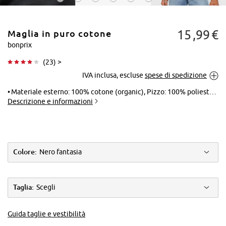
15
99
€
Maglia in puro cotone
bonprix
(
23
) >
IVA inclusa, escluse
spese di spedizione
Tocca per
ingrandire
Materiale esterno: 100% cotone (organic), Pizzo: 100% poliestere
Descrizione e informazioni
Colore:
Nero fantasia
Taglia:
Scegli
Guida taglie e vestibilità