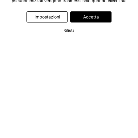
pseudonimizzati vengono trasmessi solo quando clicchi sul
pulsante "Accetta" nel banner di www.bonprix.it. I partner sono le
seguenti società: Adjust GmbH, Criteo SA, Google Ireland
Impostazioni
Accetta
Limited, Hurra Communications GmbH, ID5 Technology Ltd,
Meta Platforms Ireland Limited, Microsoft Ireland Operations
Rifiuta
Limited, Pinterest Europe Limited, RTB-House GmbH, TikTok
Information Technologies UK Limited. Ulteriori informazioni sul
trattamento dei dati da parte di questi partner sono disponibili
nella nostra
informativa privacy e cookie
. L'informativa è
accessibile anche tramite un link nel banner.