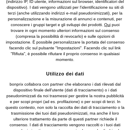
(indirizzo IP, ID utente, informazioni sul browser, identificatori del
©
2026 bonprix.
Tutti i diritti riservati.
dispositivo). I dati vengono utilizzati per l'identificazione su siti di
bonprix S.r.l. con socio unico, sede legale: via Adua 33 - 13855
terzi (anche utilizzando indirizzi e-mail pseudonimizzati), per la
Valdengo (BI) C.F. 01510910027 - P.I. 01939830020, Reg. Imprese di
personalizzazione e la misurazione di annunci e contenuti, per
Biella n. 01510910027, R.E.A. BI - 171345, N. Reg. Pile:
conoscere i gruppi target e gli sviluppi dei prodotti.
Qui
puoi
IT09060P00000858, N. Reg. AEE: IT08020000002105 Capitale
trovare in ogni momento ulteriori informazioni sul consenso
Sociale: euro 1.000.000 i.v, Società soggetta all'attività di direzione
(compresa la possibilità di revocarlo) e sulle opzioni di
e coordinamento di bonprix Beteiligungs -Verwaltungsgesellschaft
impostazione. È possibile personalizzare la portata del consenso
mbH.
facendo clic sul pulsante "Impostazioni". Facendo clic sul link
"Rifiuta", è possibile rifiutare il proprio consenso in qualsiasi
momento.
Utilizzo dei dati
bonprix collabora con partner che elaborano i dati rilevati dal
dispositivo finale dell'utente (dati di tracciamento) o i dati
pseudonimizzati da noi trasmessi per gestire la nostra pubblicità
e per scopi propri (ad es. profilazione) o per scopi di terzi. In
questo contesto, non solo la raccolta dei dati di tracciamento o la
trasmissione dei tuoi dati pseudonimizzati, ma anche il loro
ulteriore trattamento da parte di questi partner richiede il
consenso. I dati di tracciamento vengono raccolti o i tuoi dati