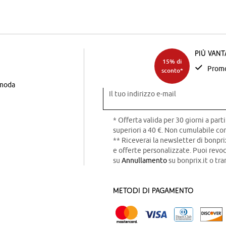
Più van
15% di
Promo
sconto*
 moda
Il tuo indirizzo e-mail
* Offerta valida per 30 giorni a parti
superiori a 40 €. Non cumulabile con
** Riceverai la newsletter di bonpri
e offerte personalizzate. Puoi rev
su
Annullamento
su bonprix.it o tra
Metodi di pagamento