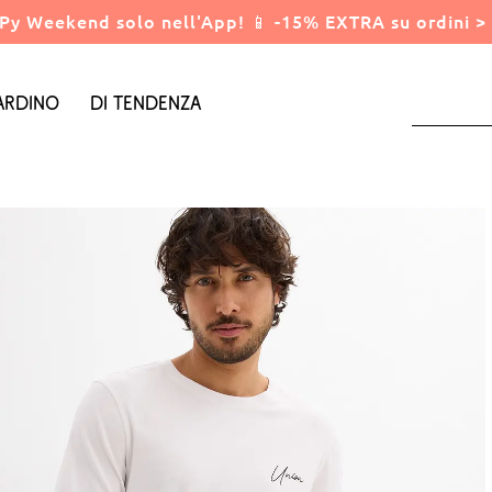
Py Weekend solo nell'App! 📱 -15% EXTRA su ordini > 
ardino
Di tendenza