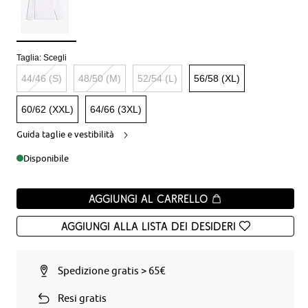
Taglia:
Scegli
44/46 (S)
48/50 (M)
52/54 (L)
56/58 (XL)
60/62 (XXL)
64/66 (3XL)
Guida taglie e vestibilità
Disponibile
Aggiungi al carrello
Aggiungi alla Lista dei desideri
Spedizione gratis > 65€
Resi gratis