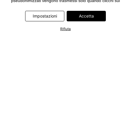
pseudonimizzati vengono trasmessi solo quando clicchi sul
pulsante "Accetta" nel banner di www.bonprix.it. I partner sono le
seguenti società: Adjust GmbH, Criteo SA, Google Ireland
Impostazioni
Accetta
Limited, Hurra Communications GmbH, ID5 Technology Ltd,
Meta Platforms Ireland Limited, Microsoft Ireland Operations
Rifiuta
Limited, Pinterest Europe Limited, RTB-House GmbH, TikTok
Information Technologies UK Limited. Ulteriori informazioni sul
trattamento dei dati da parte di questi partner sono disponibili
nella nostra
informativa privacy e cookie
. L'informativa è
accessibile anche tramite un link nel banner.