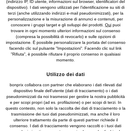
(indirizzo IP, ID utente, informazioni sul browser, identificatori del
©
2026 bonprix.
Tutti i diritti riservati.
dispositivo). I dati vengono utilizzati per l'identificazione su siti di
bonprix S.r.l. con socio unico, sede legale: via Adua 33 - 13855
terzi (anche utilizzando indirizzi e-mail pseudonimizzati), per la
Valdengo (BI) C.F. 01510910027 - P.I. 01939830020, Reg. Imprese di
personalizzazione e la misurazione di annunci e contenuti, per
Biella n. 01510910027, R.E.A. BI - 171345, N. Reg. Pile:
conoscere i gruppi target e gli sviluppi dei prodotti.
Qui
puoi
IT09060P00000858, N. Reg. AEE: IT08020000002105 Capitale
trovare in ogni momento ulteriori informazioni sul consenso
Sociale: euro 1.000.000 i.v, Società soggetta all'attività di direzione
(compresa la possibilità di revocarlo) e sulle opzioni di
e coordinamento di bonprix Beteiligungs -Verwaltungsgesellschaft
impostazione. È possibile personalizzare la portata del consenso
mbH.
facendo clic sul pulsante "Impostazioni". Facendo clic sul link
"Rifiuta", è possibile rifiutare il proprio consenso in qualsiasi
momento.
Utilizzo dei dati
bonprix collabora con partner che elaborano i dati rilevati dal
dispositivo finale dell'utente (dati di tracciamento) o i dati
pseudonimizzati da noi trasmessi per gestire la nostra pubblicità
e per scopi propri (ad es. profilazione) o per scopi di terzi. In
questo contesto, non solo la raccolta dei dati di tracciamento o la
trasmissione dei tuoi dati pseudonimizzati, ma anche il loro
ulteriore trattamento da parte di questi partner richiede il
consenso. I dati di tracciamento vengono raccolti o i tuoi dati