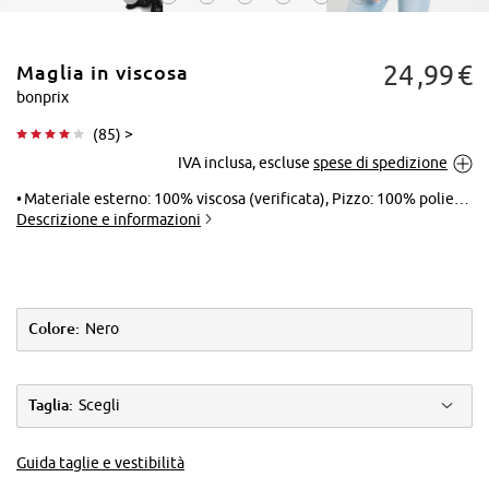
24
99
€
Maglia in viscosa
bonprix
(
85
) >
IVA inclusa, escluse
spese di spedizione
Tocca per
ingrandire
Materiale esterno: 100% viscosa (verificata), Pizzo: 100% poliestere
Descrizione e informazioni
Colore:
Nero
Taglia:
Scegli
Guida taglie e vestibilità