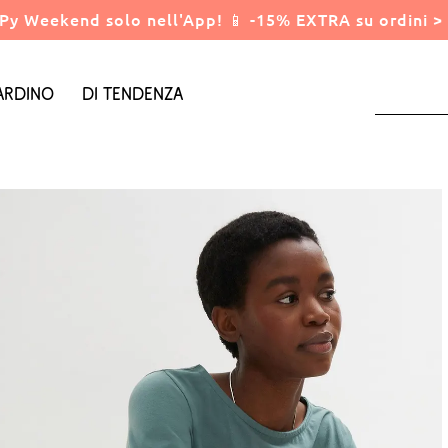
Py Weekend solo nell'App! 📱 -15% EXTRA su ordini > 
ardino
Di tendenza