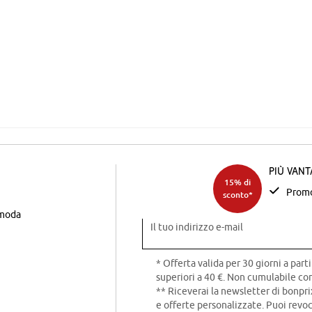
Più van
15% di
Promo
sconto*
 moda
Il tuo indirizzo e-mail
* Offerta valida per 30 giorni a parti
superiori a 40 €. Non cumulabile con
** Riceverai la newsletter di bonpri
e offerte personalizzate. Puoi rev