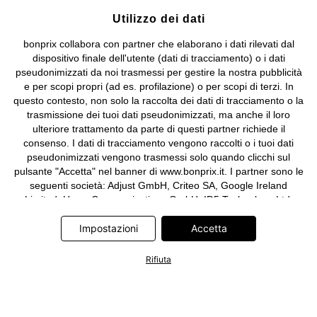
Utilizzo dei dati
bonprix collabora con partner che elaborano i dati rilevati dal
dispositivo finale dell'utente (dati di tracciamento) o i dati
pseudonimizzati da noi trasmessi per gestire la nostra pubblicità
e per scopi propri (ad es. profilazione) o per scopi di terzi. In
questo contesto, non solo la raccolta dei dati di tracciamento o la
trasmissione dei tuoi dati pseudonimizzati, ma anche il loro
ulteriore trattamento da parte di questi partner richiede il
consenso. I dati di tracciamento vengono raccolti o i tuoi dati
pseudonimizzati vengono trasmessi solo quando clicchi sul
pulsante "Accetta" nel banner di www.bonprix.it. I partner sono le
seguenti società: Adjust GmbH, Criteo SA, Google Ireland
Limited, Hurra Communications GmbH, ID5 Technology Ltd,
Meta Platforms Ireland Limited, Microsoft Ireland Operations
Limited, Pinterest Europe Limited, RTB-House GmbH, TikTok
Impostazioni
Accetta
Information Technologies UK Limited. Ulteriori informazioni sul
trattamento dei dati da parte di questi partner sono disponibili
Rifiuta
nella nostra
informativa privacy e cookie
. L'informativa è
accessibile anche tramite un link nel banner.