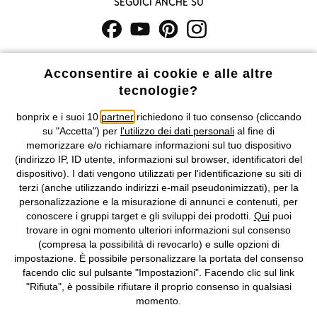
Seguici anche su
I prezzi sono IVA inclusa. Non includono
le spese di spedizione e i
Acconsentire ai cookie e alle altre
costi di servizio.
tecnologie?
Condizioni di vendita
Accessibilità
bonprix e i suoi 10
partner
richiedono il tuo consenso (cliccando
su "Accetta") per
l'utilizzo dei dati personali
al fine di
Informativa privacy e cookie
Gestione dei cookie
memorizzare e/o richiamare informazioni sul tuo dispositivo
(indirizzo IP, ID utente, informazioni sul browser, identificatori del
Informazioni legali
Diritto di recesso
dispositivo). I dati vengono utilizzati per l'identificazione su siti di
terzi (anche utilizzando indirizzi e-mail pseudonimizzati), per la
©
2026 bonprix.
Tutti i diritti riservati.
personalizzazione e la misurazione di annunci e contenuti, per
bonprix S.r.l. con socio unico, sede legale: via Adua 33 - 13855
conoscere i gruppi target e gli sviluppi dei prodotti.
Qui
puoi
Valdengo (BI) C.F. 01510910027 - P.I. 01939830020, Reg. Imprese di
trovare in ogni momento ulteriori informazioni sul consenso
Biella n. 01510910027, R.E.A. BI - 171345, N. Reg. Pile:
(compresa la possibilità di revocarlo) e sulle opzioni di
IT09060P00000858, N. Reg. AEE: IT08020000002105 Capitale
impostazione. È possibile personalizzare la portata del consenso
Sociale: euro 1.000.000 i.v, Società soggetta all'attività di direzione
facendo clic sul pulsante "Impostazioni". Facendo clic sul link
e coordinamento di bonprix Beteiligungs -Verwaltungsgesellschaft
"Rifiuta", è possibile rifiutare il proprio consenso in qualsiasi
mbH.
momento.