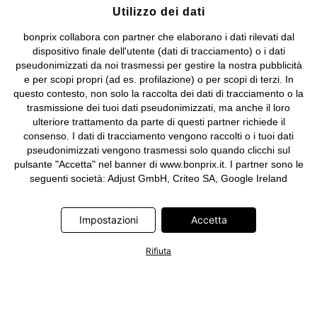
Utilizzo dei dati
bonprix collabora con partner che elaborano i dati rilevati dal
dispositivo finale dell'utente (dati di tracciamento) o i dati
pseudonimizzati da noi trasmessi per gestire la nostra pubblicità
e per scopi propri (ad es. profilazione) o per scopi di terzi. In
questo contesto, non solo la raccolta dei dati di tracciamento o la
trasmissione dei tuoi dati pseudonimizzati, ma anche il loro
ulteriore trattamento da parte di questi partner richiede il
consenso. I dati di tracciamento vengono raccolti o i tuoi dati
pseudonimizzati vengono trasmessi solo quando clicchi sul
pulsante "Accetta" nel banner di www.bonprix.it. I partner sono le
seguenti società: Adjust GmbH, Criteo SA, Google Ireland
Limited, Hurra Communications GmbH, ID5 Technology Ltd,
Meta Platforms Ireland Limited, Microsoft Ireland Operations
Impostazioni
Accetta
Limited, Pinterest Europe Limited, RTB-House GmbH, TikTok
Information Technologies UK Limited. Ulteriori informazioni sul
trattamento dei dati da parte di questi partner sono disponibili
Rifiuta
nella nostra
informativa privacy e cookie
. L'informativa è
accessibile anche tramite un link nel banner.