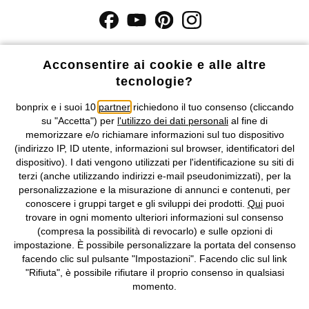
I prezzi sono IVA inclusa. Non includono
le spese di spedizione e i
costi di servizio.
Acconsentire ai cookie e alle altre
tecnologie?
Condizioni di vendita
Accessibilità
bonprix e i suoi 10
partner
richiedono il tuo consenso (cliccando
su "Accetta") per
l'utilizzo dei dati personali
al fine di
Informativa privacy e cookie
Gestione dei cookie
memorizzare e/o richiamare informazioni sul tuo dispositivo
(indirizzo IP, ID utente, informazioni sul browser, identificatori del
Informazioni legali
Diritto di recesso
dispositivo). I dati vengono utilizzati per l'identificazione su siti di
terzi (anche utilizzando indirizzi e-mail pseudonimizzati), per la
©
2026 bonprix.
Tutti i diritti riservati.
personalizzazione e la misurazione di annunci e contenuti, per
bonprix S.r.l. con socio unico, sede legale: via Adua 33 - 13855
conoscere i gruppi target e gli sviluppi dei prodotti.
Qui
puoi
Valdengo (BI) C.F. 01510910027 - P.I. 01939830020, Reg. Imprese di
trovare in ogni momento ulteriori informazioni sul consenso
Biella n. 01510910027, R.E.A. BI - 171345, N. Reg. Pile:
(compresa la possibilità di revocarlo) e sulle opzioni di
IT09060P00000858, N. Reg. AEE: IT08020000002105 Capitale
impostazione. È possibile personalizzare la portata del consenso
Sociale: euro 1.000.000 i.v, Società soggetta all'attività di direzione
facendo clic sul pulsante "Impostazioni". Facendo clic sul link
e coordinamento di bonprix Beteiligungs -Verwaltungsgesellschaft
"Rifiuta", è possibile rifiutare il proprio consenso in qualsiasi
mbH.
momento.