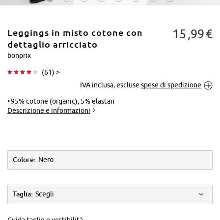
15
99
€
Leggings in misto cotone con
dettaglio arricciato
bonprix
(
61
) >
Tocca per
IVA inclusa, escluse
spese di spedizione
ingrandire
95% cotone (organic), 5% elastan
Descrizione e informazioni
Colore:
Nero
Taglia:
Scegli
Guida taglie e vestibilità