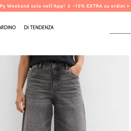
Py Weekend solo nell'App! 📱 -15% EXTRA su ordini > 
ardino
Di tendenza