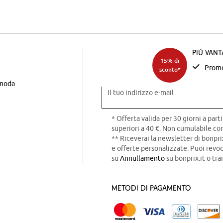
Più van
15% di
Promo
sconto*
 moda
Il tuo indirizzo e-mail
* Offerta valida per 30 giorni a parti
superiori a 40 €. Non cumulabile con
** Riceverai la newsletter di bonpri
e offerte personalizzate. Puoi rev
su
Annullamento
su bonprix.it o tra
Metodi di pagamento