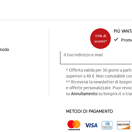
Più van
15% di
Promo
sconto*
 moda
Il tuo indirizzo e-mail
* Offerta valida per 30 giorni a parti
superiori a 40 €. Non cumulabile con
** Riceverai la newsletter di bonpri
e offerte personalizzate. Puoi rev
su
Annullamento
su bonprix.it o tra
Metodi di pagamento