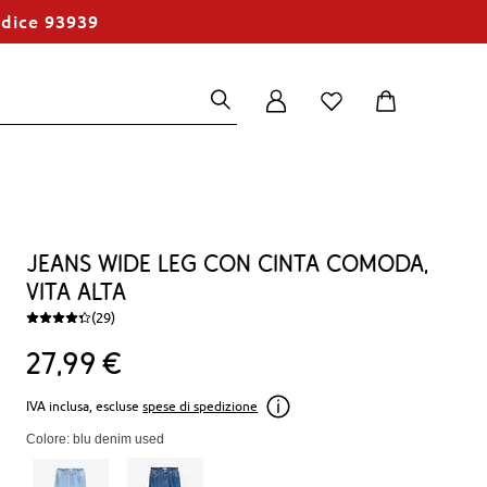
odice 93939
Jeans wide leg con cinta comoda,
vita alta
(29)
27
99
€
IVA inclusa, escluse
spese di spedizione
Colore: blu denim used