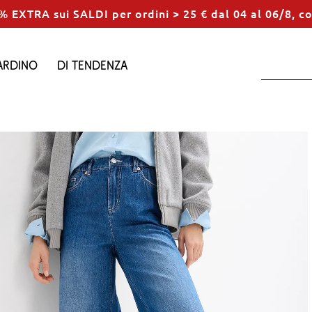
% EXTRA sui SALDI per ordini > 25 € dal 04 al 06/8, c
ardino
Di tendenza