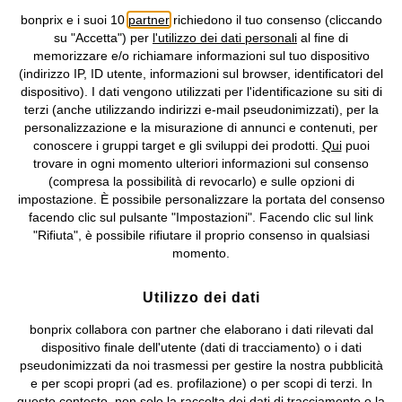
bonprix e i suoi 10
partner
richiedono il tuo consenso (cliccando
Informativa privacy e cookie
Gestione dei cookie
su "Accetta") per
l'utilizzo dei dati personali
al fine di
memorizzare e/o richiamare informazioni sul tuo dispositivo
Informazioni legali
Diritto di recesso
(indirizzo IP, ID utente, informazioni sul browser, identificatori del
dispositivo). I dati vengono utilizzati per l'identificazione su siti di
©
2026 bonprix.
Tutti i diritti riservati.
terzi (anche utilizzando indirizzi e-mail pseudonimizzati), per la
bonprix S.r.l. con socio unico, sede legale: via Adua 33 - 13855
personalizzazione e la misurazione di annunci e contenuti, per
Valdengo (BI) C.F. 01510910027 - P.I. 01939830020, Reg. Imprese di
conoscere i gruppi target e gli sviluppi dei prodotti.
Qui
puoi
Biella n. 01510910027, R.E.A. BI - 171345, N. Reg. Pile:
trovare in ogni momento ulteriori informazioni sul consenso
IT09060P00000858, N. Reg. AEE: IT08020000002105 Capitale
(compresa la possibilità di revocarlo) e sulle opzioni di
Sociale: euro 1.000.000 i.v, Società soggetta all'attività di direzione
impostazione. È possibile personalizzare la portata del consenso
e coordinamento di bonprix Beteiligungs -Verwaltungsgesellschaft
facendo clic sul pulsante "Impostazioni". Facendo clic sul link
mbH.
"Rifiuta", è possibile rifiutare il proprio consenso in qualsiasi
momento.
Utilizzo dei dati
bonprix collabora con partner che elaborano i dati rilevati dal
dispositivo finale dell'utente (dati di tracciamento) o i dati
pseudonimizzati da noi trasmessi per gestire la nostra pubblicità
e per scopi propri (ad es. profilazione) o per scopi di terzi. In
questo contesto, non solo la raccolta dei dati di tracciamento o la