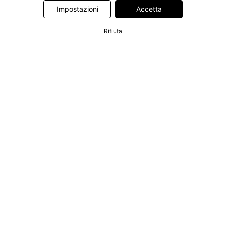
Information Technologies UK Limited. Ulteriori informazioni sul
Impostazioni
Accetta
trattamento dei dati da parte di questi partner sono disponibili
nella nostra
informativa privacy e cookie
. L'informativa è
Rifiuta
accessibile anche tramite un link nel banner.