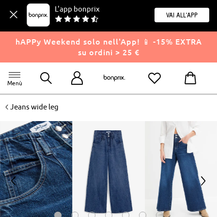
L'app bonprix
Vai all'app
hAPPy Weekend solo nell'App! 📱 -15% EXTRA
su ordini > 25 €
Menù
<
Jeans wide leg
<
>