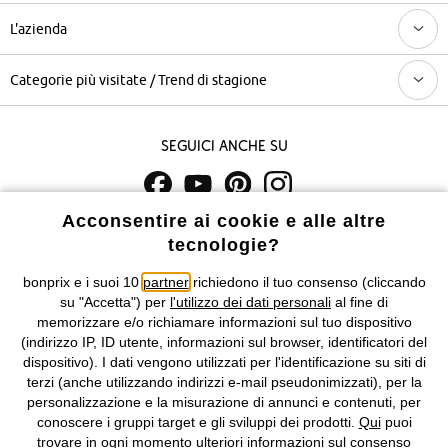
L'azienda
Categorie più visitate / Trend di stagione
Seguici anche su
Acconsentire ai cookie e alle altre
I prezzi sono IVA inclusa. Non includono
le spese di spedizione e i
tecnologie?
costi di servizio.
bonprix e i suoi 10
partner
richiedono il tuo consenso (cliccando
Condizioni di vendita
Accessibilità
su "Accetta") per
l'utilizzo dei dati personali
al fine di
memorizzare e/o richiamare informazioni sul tuo dispositivo
Informativa privacy e cookie
Gestione dei cookie
(indirizzo IP, ID utente, informazioni sul browser, identificatori del
dispositivo). I dati vengono utilizzati per l'identificazione su siti di
terzi (anche utilizzando indirizzi e-mail pseudonimizzati), per la
Informazioni legali
Diritto di recesso
personalizzazione e la misurazione di annunci e contenuti, per
conoscere i gruppi target e gli sviluppi dei prodotti.
Qui
puoi
©
2026 bonprix.
Tutti i diritti riservati.
trovare in ogni momento ulteriori informazioni sul consenso
bonprix S.r.l. con socio unico, sede legale: via Adua 33 - 13855