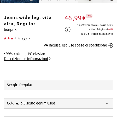
-6%
46
99
€
Jeans wide leg, vita
alta, Regular
49,99 €
Prezzo più basso degli
bonprix
ultimi 30 giorni
-6%
49,99 € Prezzo precedente
(
5
) >
Tocca per
IVA inclusa, escluse
spese di spedizione
ingrandire
99% cotone, 1% elastan
Descrizione e informazioni
Scegli:
Regular
Colore:
blu scuro denim used