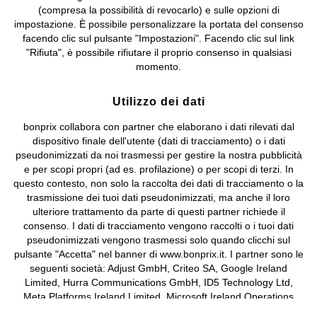
(compresa la possibilità di revocarlo) e sulle opzioni di
Valdengo (BI) C.F. 01510910027 - P.I. 01939830020, Reg. Imprese di
impostazione. È possibile personalizzare la portata del consenso
Biella n. 01510910027, R.E.A. BI - 171345, N. Reg. Pile:
facendo clic sul pulsante "Impostazioni". Facendo clic sul link
IT09060P00000858, N. Reg. AEE: IT08020000002105 Capitale
"Rifiuta", è possibile rifiutare il proprio consenso in qualsiasi
Sociale: euro 1.000.000 i.v, Società soggetta all'attività di direzione
momento.
e coordinamento di bonprix Beteiligungs -Verwaltungsgesellschaft
mbH.
Utilizzo dei dati
bonprix collabora con partner che elaborano i dati rilevati dal
dispositivo finale dell'utente (dati di tracciamento) o i dati
pseudonimizzati da noi trasmessi per gestire la nostra pubblicità
e per scopi propri (ad es. profilazione) o per scopi di terzi. In
questo contesto, non solo la raccolta dei dati di tracciamento o la
trasmissione dei tuoi dati pseudonimizzati, ma anche il loro
ulteriore trattamento da parte di questi partner richiede il
consenso. I dati di tracciamento vengono raccolti o i tuoi dati
pseudonimizzati vengono trasmessi solo quando clicchi sul
pulsante "Accetta" nel banner di www.bonprix.it. I partner sono le
seguenti società: Adjust GmbH, Criteo SA, Google Ireland
Limited, Hurra Communications GmbH, ID5 Technology Ltd,
Meta Platforms Ireland Limited, Microsoft Ireland Operations
Limited, Pinterest Europe Limited, RTB-House GmbH, TikTok