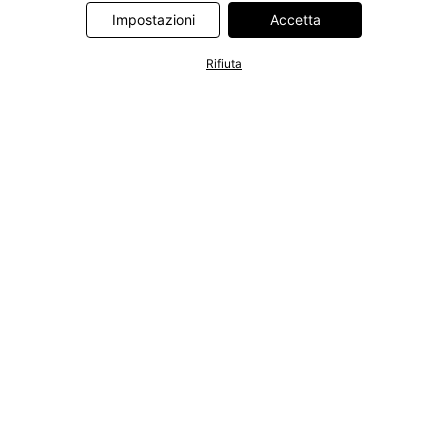
Information Technologies UK Limited. Ulteriori informazioni sul
Impostazioni
Accetta
trattamento dei dati da parte di questi partner sono disponibili
nella nostra
informativa privacy e cookie
. L'informativa è
Rifiuta
accessibile anche tramite un link nel banner.