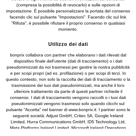
bonprix S.r.l. con socio unico, sede legale: via Adua 33 - 13855
(compresa la possibilità di revocarlo) e sulle opzioni di
Valdengo (BI) C.F. 01510910027 - P.I. 01939830020, Reg. Imprese di
impostazione. È possibile personalizzare la portata del consenso
Biella n. 01510910027, R.E.A. BI - 171345, N. Reg. Pile:
facendo clic sul pulsante "Impostazioni". Facendo clic sul link
IT09060P00000858, N. Reg. AEE: IT08020000002105 Capitale
"Rifiuta", è possibile rifiutare il proprio consenso in qualsiasi
Sociale: euro 1.000.000 i.v, Società soggetta all'attività di direzione
momento.
e coordinamento di bonprix Beteiligungs -Verwaltungsgesellschaft
mbH.
Utilizzo dei dati
bonprix collabora con partner che elaborano i dati rilevati dal
dispositivo finale dell'utente (dati di tracciamento) o i dati
pseudonimizzati da noi trasmessi per gestire la nostra pubblicità
e per scopi propri (ad es. profilazione) o per scopi di terzi. In
questo contesto, non solo la raccolta dei dati di tracciamento o la
trasmissione dei tuoi dati pseudonimizzati, ma anche il loro
ulteriore trattamento da parte di questi partner richiede il
consenso. I dati di tracciamento vengono raccolti o i tuoi dati
pseudonimizzati vengono trasmessi solo quando clicchi sul
pulsante "Accetta" nel banner di www.bonprix.it. I partner sono le
seguenti società: Adjust GmbH, Criteo SA, Google Ireland
Limited, Hurra Communications GmbH, ID5 Technology Ltd,
Meta Platforms Ireland Limited, Microsoft Ireland Operations
Limited, Pinterest Europe Limited, RTB-House GmbH, TikTok