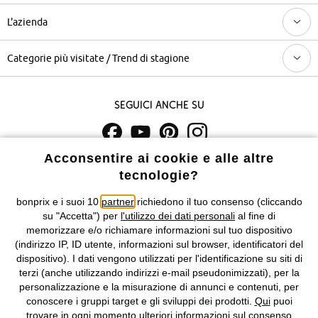
L'azienda
Categorie più visitate / Trend di stagione
Seguici anche su
Acconsentire ai cookie e alle altre
I prezzi sono IVA inclusa. Non includono
le spese di spedizione e i
tecnologie?
costi di servizio.
bonprix e i suoi 10
partner
richiedono il tuo consenso (cliccando
Condizioni di vendita
Accessibilità
su "Accetta") per
l'utilizzo dei dati personali
al fine di
memorizzare e/o richiamare informazioni sul tuo dispositivo
Informativa privacy e cookie
Gestione dei cookie
(indirizzo IP, ID utente, informazioni sul browser, identificatori del
dispositivo). I dati vengono utilizzati per l'identificazione su siti di
terzi (anche utilizzando indirizzi e-mail pseudonimizzati), per la
Informazioni legali
Diritto di recesso
personalizzazione e la misurazione di annunci e contenuti, per
conoscere i gruppi target e gli sviluppi dei prodotti.
Qui
puoi
©
2026 bonprix.
Tutti i diritti riservati.
trovare in ogni momento ulteriori informazioni sul consenso