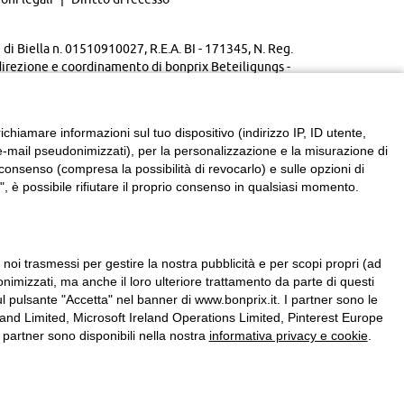
di Biella n. 01510910027, R.E.A. BI - 171345, N. Reg.
direzione e coordinamento di bonprix Beteiligungs -
chiamare informazioni sul tuo dispositivo (indirizzo IP, ID utente,
zzi e-mail pseudonimizzati), per la personalizzazione e la misurazione di
consenso (compresa la possibilità di revocarlo) e sulle opzioni di
, è possibile rifiutare il proprio consenso in qualsiasi momento.
a noi trasmessi per gestire la nostra pubblicità e per scopi propri (ad
onimizzati, ma anche il loro ulteriore trattamento da parte di questi
l pulsante "Accetta" nel banner di www.bonprix.it. I partner sono le
nd Limited, Microsoft Ireland Operations Limited, Pinterest Europe
partner sono disponibili nella nostra
informativa privacy e cookie
.