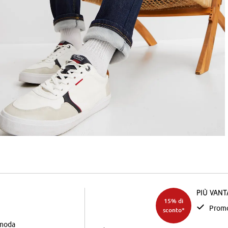
Più van
15% di
Promo
sconto*
 moda