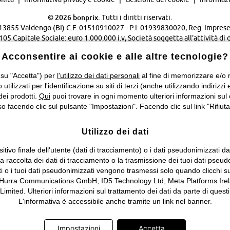
©
2026 bonprix.
Tutti i diritti riservati.
 - 13855 Valdengo (BI) C.F. 01510910027 - P.I. 01939830020, Reg. Imprese 
Capitale Sociale: euro 1.000.000 i.v, Società soggetta all'attività di 
Verwaltungsgesellschaft mbH.
Acconsentire ai cookie e alle altre tecnologie?
Cambia Paese…
 su "Accetta") per
l'utilizzo dei dati personali
al fine di memorizzare e/o ri
o utilizzati per l'identificazione su siti di terzi (anche utilizzando indiri
dei prodotti.
Qui
puoi trovare in ogni momento ulteriori informazioni sul 
 facendo clic sul pulsante "Impostazioni". Facendo clic sul link "Rifiuta"
Utilizzo dei dati
itivo finale dell'utente (dati di tracciamento) o i dati pseudonimizzati d
 la raccolta dei dati di tracciamento o la trasmissione dei tuoi dati pseud
ti o i tuoi dati pseudonimizzati vengono trasmessi solo quando clicchi su
 Hurra Communications GmbH, ID5 Technology Ltd, Meta Platforms Irela
ed. Ulteriori informazioni sul trattamento dei dati da parte di questi 
L'informativa è accessibile anche tramite un link nel banner.
Impostazioni
Accetta