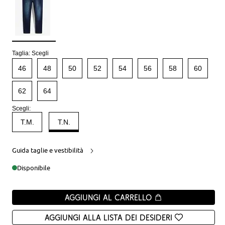
Taglia:
Scegli
46
48
50
52
54
56
58
60
62
64
Scegli:
T.M.
T.N.
Guida taglie e vestibilità
Disponibile
Aggiungi al carrello
Aggiungi alla Lista dei desideri