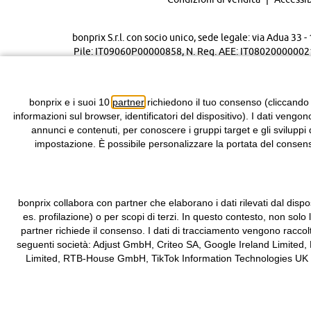
bonprix S.r.l. con socio unico, sede legale: via Adua 33
Pile: IT09060P00000858, N. Reg. AEE: IT08020000002105 
bonprix e i suoi 10
partner
richiedono il tuo consenso (cliccando
informazioni sul browser, identificatori del dispositivo). I dati vengon
annunci e contenuti, per conoscere i gruppi target e gli sviluppi 
impostazione. È possibile personalizzare la portata del consenso
bonprix collabora con partner che elaborano i dati rilevati dal dispos
es. profilazione) o per scopi di terzi. In questo contesto, non solo
partner richiede il consenso. I dati di tracciamento vengono raccol
seguenti società: Adjust GmbH, Criteo SA, Google Ireland Limited,
Limited, RTB-House GmbH, TikTok Information Technologies UK Limit