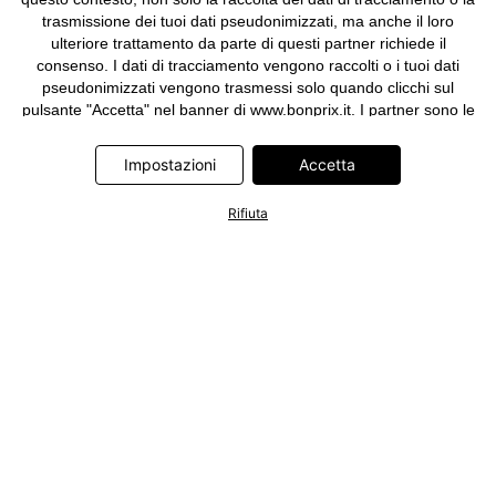
trasmissione dei tuoi dati pseudonimizzati, ma anche il loro
ulteriore trattamento da parte di questi partner richiede il
consenso. I dati di tracciamento vengono raccolti o i tuoi dati
pseudonimizzati vengono trasmessi solo quando clicchi sul
pulsante "Accetta" nel banner di www.bonprix.it. I partner sono le
seguenti società: Adjust GmbH, Criteo SA, Google Ireland
Limited, Hurra Communications GmbH, ID5 Technology Ltd,
Impostazioni
Accetta
Meta Platforms Ireland Limited, Microsoft Ireland Operations
Limited, Pinterest Europe Limited, RTB-House GmbH, TikTok
Rifiuta
Information Technologies UK Limited. Ulteriori informazioni sul
trattamento dei dati da parte di questi partner sono disponibili
nella nostra
informativa privacy e cookie
. L'informativa è
accessibile anche tramite un link nel banner.