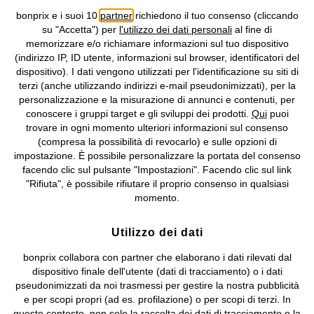
bonprix e i suoi 10
partner
richiedono il tuo consenso (cliccando
Informativa privacy e cookie
Gestione dei cookie
su "Accetta") per
l'utilizzo dei dati personali
al fine di
memorizzare e/o richiamare informazioni sul tuo dispositivo
Informazioni legali
Diritto di recesso
(indirizzo IP, ID utente, informazioni sul browser, identificatori del
dispositivo). I dati vengono utilizzati per l'identificazione su siti di
©
2026 bonprix.
Tutti i diritti riservati.
terzi (anche utilizzando indirizzi e-mail pseudonimizzati), per la
bonprix S.r.l. con socio unico, sede legale: via Adua 33 - 13855
personalizzazione e la misurazione di annunci e contenuti, per
Valdengo (BI) C.F. 01510910027 - P.I. 01939830020, Reg. Imprese di
conoscere i gruppi target e gli sviluppi dei prodotti.
Qui
puoi
Biella n. 01510910027, R.E.A. BI - 171345, N. Reg. Pile:
trovare in ogni momento ulteriori informazioni sul consenso
IT09060P00000858, N. Reg. AEE: IT08020000002105 Capitale
(compresa la possibilità di revocarlo) e sulle opzioni di
Sociale: euro 1.000.000 i.v, Società soggetta all'attività di direzione
impostazione. È possibile personalizzare la portata del consenso
e coordinamento di bonprix Beteiligungs -Verwaltungsgesellschaft
facendo clic sul pulsante "Impostazioni". Facendo clic sul link
mbH.
"Rifiuta", è possibile rifiutare il proprio consenso in qualsiasi
momento.
Utilizzo dei dati
bonprix collabora con partner che elaborano i dati rilevati dal
dispositivo finale dell'utente (dati di tracciamento) o i dati
pseudonimizzati da noi trasmessi per gestire la nostra pubblicità
e per scopi propri (ad es. profilazione) o per scopi di terzi. In
questo contesto, non solo la raccolta dei dati di tracciamento o la