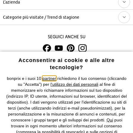
L'azienda
Categorie più visitate / Trend di stagione
Seguici anche su
Acconsentire ai cookie e alle altre
I prezzi sono IVA inclusa. Non includono
le spese di spedizione e i
costi di servizio.
tecnologie?
bonprix e i suoi 10
partner
richiedono il tuo consenso (cliccando
Condizioni di vendita
Accessibilità
su "Accetta") per
l'utilizzo dei dati personali
al fine di
memorizzare e/o richiamare informazioni sul tuo dispositivo
Informativa privacy e cookie
Gestione dei cookie
(indirizzo IP, ID utente, informazioni sul browser, identificatori del
dispositivo). I dati vengono utilizzati per l'identificazione su siti di
terzi (anche utilizzando indirizzi e-mail pseudonimizzati), per la
Informazioni legali
Diritto di recesso
personalizzazione e la misurazione di annunci e contenuti, per
conoscere i gruppi target e gli sviluppi dei prodotti.
Qui
puoi
©
2026 bonprix.
Tutti i diritti riservati.
trovare in ogni momento ulteriori informazioni sul consenso
bonprix S.r.l. con socio unico, sede legale: via Adua 33 - 13855
(compresa la possibilità di revocarlo) e sulle opzioni di
Valdengo (BI) C.F. 01510910027 - P.I. 01939830020, Reg. Imprese di