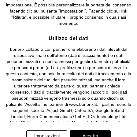
impostazione. È possibile personalizzare la portata del consenso
Biella n. 01510910027, R.E.A. BI - 171345, N. Reg. Pile:
facendo clic sul pulsante "Impostazioni". Facendo clic sul link
IT09060P00000858, N. Reg. AEE: IT08020000002105 Capitale
"Rifiuta", è possibile rifiutare il proprio consenso in qualsiasi
Sociale: euro 1.000.000 i.v, Società soggetta all'attività di direzione
momento.
e coordinamento di bonprix Beteiligungs -Verwaltungsgesellschaft
mbH.
Utilizzo dei dati
bonprix collabora con partner che elaborano i dati rilevati dal
dispositivo finale dell'utente (dati di tracciamento) o i dati
pseudonimizzati da noi trasmessi per gestire la nostra pubblicità
e per scopi propri (ad es. profilazione) o per scopi di terzi. In
questo contesto, non solo la raccolta dei dati di tracciamento o la
trasmissione dei tuoi dati pseudonimizzati, ma anche il loro
ulteriore trattamento da parte di questi partner richiede il
consenso. I dati di tracciamento vengono raccolti o i tuoi dati
pseudonimizzati vengono trasmessi solo quando clicchi sul
pulsante "Accetta" nel banner di www.bonprix.it. I partner sono le
seguenti società: Adjust GmbH, Criteo SA, Google Ireland
Limited, Hurra Communications GmbH, ID5 Technology Ltd,
Meta Platforms Ireland Limited, Microsoft Ireland Operations
Limited, Pinterest Europe Limited, RTB-House GmbH, TikTok
Information Technologies UK Limited. Ulteriori informazioni sul
Impostazioni
Accetta