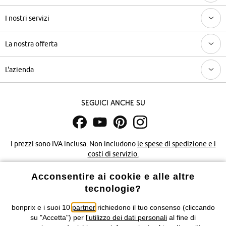
I nostri servizi
La nostra offerta
L'azienda
Seguici anche su
I prezzi sono IVA inclusa. Non includono
le spese di spedizione e i
costi di servizio.
Acconsentire ai cookie e alle altre
Condizioni di vendita
Accessibilità
tecnologie?
Informativa privacy e cookie
Gestione dei cookie
bonprix e i suoi 10
partner
richiedono il tuo consenso (cliccando
su "Accetta") per
l'utilizzo dei dati personali
al fine di
Informazioni legali
Diritto di recesso