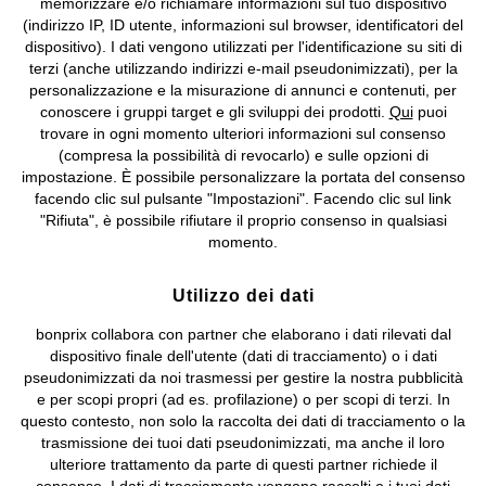
memorizzare e/o richiamare informazioni sul tuo dispositivo
(indirizzo IP, ID utente, informazioni sul browser, identificatori del
©
2026 bonprix.
Tutti i diritti riservati.
dispositivo). I dati vengono utilizzati per l'identificazione su siti di
bonprix S.r.l. con socio unico, sede legale: via Adua 33 - 13855
terzi (anche utilizzando indirizzi e-mail pseudonimizzati), per la
Valdengo (BI) C.F. 01510910027 - P.I. 01939830020, Reg. Imprese di
personalizzazione e la misurazione di annunci e contenuti, per
Biella n. 01510910027, R.E.A. BI - 171345, N. Reg. Pile:
conoscere i gruppi target e gli sviluppi dei prodotti.
Qui
puoi
IT09060P00000858, N. Reg. AEE: IT08020000002105 Capitale
trovare in ogni momento ulteriori informazioni sul consenso
Sociale: euro 1.000.000 i.v, Società soggetta all'attività di direzione
(compresa la possibilità di revocarlo) e sulle opzioni di
e coordinamento di bonprix Beteiligungs -Verwaltungsgesellschaft
impostazione. È possibile personalizzare la portata del consenso
mbH.
facendo clic sul pulsante "Impostazioni". Facendo clic sul link
"Rifiuta", è possibile rifiutare il proprio consenso in qualsiasi
momento.
Utilizzo dei dati
bonprix collabora con partner che elaborano i dati rilevati dal
dispositivo finale dell'utente (dati di tracciamento) o i dati
pseudonimizzati da noi trasmessi per gestire la nostra pubblicità
e per scopi propri (ad es. profilazione) o per scopi di terzi. In
questo contesto, non solo la raccolta dei dati di tracciamento o la
trasmissione dei tuoi dati pseudonimizzati, ma anche il loro
ulteriore trattamento da parte di questi partner richiede il