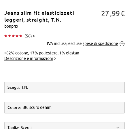
27
99
€
Jeans slim fit elasticizzati
leggeri, straight, T.N.
bonprix
(
56
) >
Tocca per
IVA inclusa, escluse
spese di spedizione
ingrandire
82% cotone, 17% poliestere, 1% elastan
Descrizione e informazioni
Scegli:
T.N.
Colore:
Blu scuro denim
Taglia:
Scegli