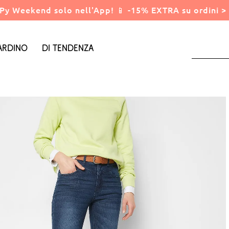
Py Weekend solo nell'App! 📱 -15% EXTRA su ordini > 
ardino
Di tendenza