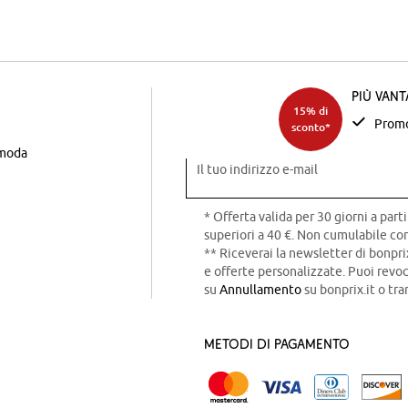
Più van
15% di
Promo
sconto*
 moda
Il tuo indirizzo e-mail
* Offerta valida per 30 giorni a parti
superiori a 40 €. Non cumulabile con
** Riceverai la newsletter di bonpri
e offerte personalizzate. Puoi rev
su
Annullamento
su bonprix.it o tra
Metodi di pagamento