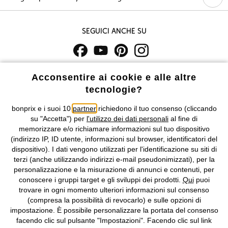
Seguici anche su
I prezzi sono IVA inclusa. Non includono
le spese di spedizione e i
Acconsentire ai cookie e alle altre
costi di servizio.
tecnologie?
Condizioni di vendita
Accessibilità
bonprix e i suoi 10
partner
richiedono il tuo consenso (cliccando
su "Accetta") per
l'utilizzo dei dati personali
al fine di
memorizzare e/o richiamare informazioni sul tuo dispositivo
Informativa privacy e cookie
Gestione dei cookie
(indirizzo IP, ID utente, informazioni sul browser, identificatori del
dispositivo). I dati vengono utilizzati per l'identificazione su siti di
Informazioni legali
Diritto di recesso
terzi (anche utilizzando indirizzi e-mail pseudonimizzati), per la
personalizzazione e la misurazione di annunci e contenuti, per
©
2026 bonprix.
Tutti i diritti riservati.
conoscere i gruppi target e gli sviluppi dei prodotti.
Qui
puoi
bonprix S.r.l. con socio unico, sede legale: via Adua 33 - 13855
trovare in ogni momento ulteriori informazioni sul consenso
Valdengo (BI) C.F. 01510910027 - P.I. 01939830020, Reg. Imprese di
(compresa la possibilità di revocarlo) e sulle opzioni di
Biella n. 01510910027, R.E.A. BI - 171345, N. Reg. Pile:
impostazione. È possibile personalizzare la portata del consenso
IT09060P00000858, N. Reg. AEE: IT08020000002105 Capitale
facendo clic sul pulsante "Impostazioni". Facendo clic sul link
Sociale: euro 1.000.000 i.v, Società soggetta all'attività di direzione