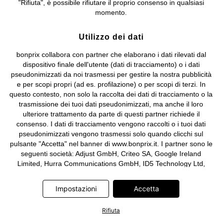
"Rifiuta", è possibile rifiutare il proprio consenso in qualsiasi
e coordinamento di bonprix Beteiligungs -Verwaltungsgesellschaft
momento.
mbH.
Utilizzo dei dati
bonprix collabora con partner che elaborano i dati rilevati dal
dispositivo finale dell'utente (dati di tracciamento) o i dati
pseudonimizzati da noi trasmessi per gestire la nostra pubblicità
e per scopi propri (ad es. profilazione) o per scopi di terzi. In
questo contesto, non solo la raccolta dei dati di tracciamento o la
trasmissione dei tuoi dati pseudonimizzati, ma anche il loro
ulteriore trattamento da parte di questi partner richiede il
consenso. I dati di tracciamento vengono raccolti o i tuoi dati
pseudonimizzati vengono trasmessi solo quando clicchi sul
pulsante "Accetta" nel banner di www.bonprix.it. I partner sono le
seguenti società: Adjust GmbH, Criteo SA, Google Ireland
Limited, Hurra Communications GmbH, ID5 Technology Ltd,
Meta Platforms Ireland Limited, Microsoft Ireland Operations
Limited, Pinterest Europe Limited, RTB-House GmbH, TikTok
Impostazioni
Accetta
Information Technologies UK Limited. Ulteriori informazioni sul
trattamento dei dati da parte di questi partner sono disponibili
Rifiuta
nella nostra
informativa privacy e cookie
. L'informativa è