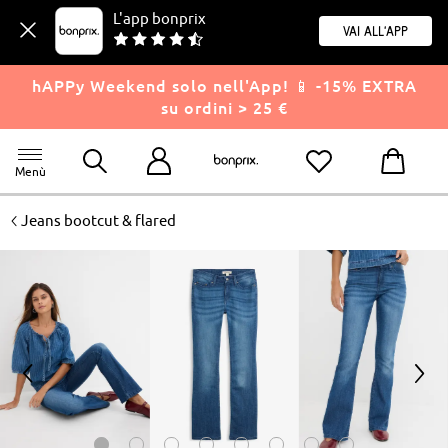
L'app bonprix
Vai all'app
hAPPy Weekend solo nell'App! 📱 -15% EXTRA
su ordini > 25 €
Menù
<
Jeans bootcut & flared
<
>