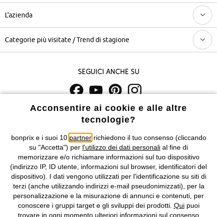
L'azienda
Categorie più visitate / Trend di stagione
Seguici anche su
Acconsentire ai cookie e alle altre
I prezzi sono IVA inclusa. Non includono
le spese di spedizione e i
tecnologie?
costi di servizio.
bonprix e i suoi 10
partner
richiedono il tuo consenso (cliccando
Condizioni di vendita
Accessibilità
su "Accetta") per
l'utilizzo dei dati personali
al fine di
memorizzare e/o richiamare informazioni sul tuo dispositivo
Informativa privacy e cookie
Gestione dei cookie
(indirizzo IP, ID utente, informazioni sul browser, identificatori del
dispositivo). I dati vengono utilizzati per l'identificazione su siti di
terzi (anche utilizzando indirizzi e-mail pseudonimizzati), per la
Informazioni legali
Diritto di recesso
personalizzazione e la misurazione di annunci e contenuti, per
conoscere i gruppi target e gli sviluppi dei prodotti.
Qui
puoi
©
2026 bonprix.
Tutti i diritti riservati.
trovare in ogni momento ulteriori informazioni sul consenso