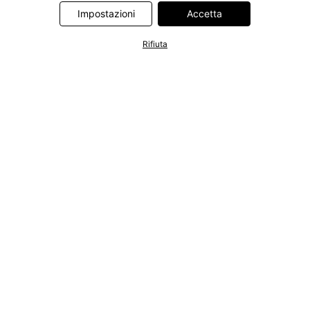
Information Technologies UK Limited. Ulteriori informazioni sul
Impostazioni
Accetta
trattamento dei dati da parte di questi partner sono disponibili
nella nostra
informativa privacy e cookie
. L'informativa è
Rifiuta
accessibile anche tramite un link nel banner.