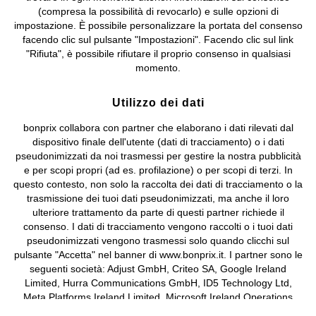
bonprix S.r.l. con socio unico, sede legale: via Adua 33 - 13855
(compresa la possibilità di revocarlo) e sulle opzioni di
Valdengo (BI) C.F. 01510910027 - P.I. 01939830020, Reg. Imprese di
impostazione. È possibile personalizzare la portata del consenso
Biella n. 01510910027, R.E.A. BI - 171345, N. Reg. Pile:
facendo clic sul pulsante "Impostazioni". Facendo clic sul link
IT09060P00000858, N. Reg. AEE: IT08020000002105 Capitale
"Rifiuta", è possibile rifiutare il proprio consenso in qualsiasi
Sociale: euro 1.000.000 i.v, Società soggetta all'attività di direzione
momento.
e coordinamento di bonprix Beteiligungs -Verwaltungsgesellschaft
mbH.
Utilizzo dei dati
bonprix collabora con partner che elaborano i dati rilevati dal
dispositivo finale dell'utente (dati di tracciamento) o i dati
pseudonimizzati da noi trasmessi per gestire la nostra pubblicità
e per scopi propri (ad es. profilazione) o per scopi di terzi. In
questo contesto, non solo la raccolta dei dati di tracciamento o la
trasmissione dei tuoi dati pseudonimizzati, ma anche il loro
ulteriore trattamento da parte di questi partner richiede il
consenso. I dati di tracciamento vengono raccolti o i tuoi dati
pseudonimizzati vengono trasmessi solo quando clicchi sul
pulsante "Accetta" nel banner di www.bonprix.it. I partner sono le
seguenti società: Adjust GmbH, Criteo SA, Google Ireland
Limited, Hurra Communications GmbH, ID5 Technology Ltd,
Meta Platforms Ireland Limited, Microsoft Ireland Operations
Limited, Pinterest Europe Limited, RTB-House GmbH, TikTok