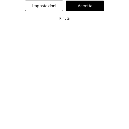
Information Technologies UK Limited. Ulteriori informazioni sul
Impostazioni
Accetta
trattamento dei dati da parte di questi partner sono disponibili
nella nostra
informativa privacy e cookie
. L'informativa è
Rifiuta
accessibile anche tramite un link nel banner.