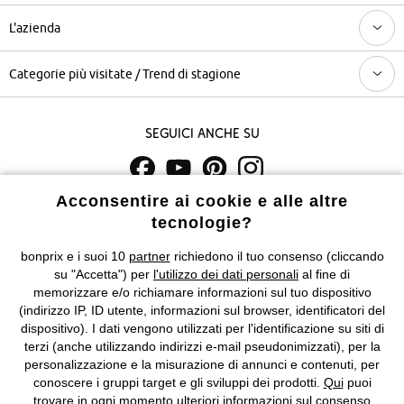
L'azienda
Categorie più visitate / Trend di stagione
Seguici anche su
Acconsentire ai cookie e alle altre
I prezzi sono IVA inclusa. Non includono
le spese di spedizione e i
tecnologie?
costi di servizio.
bonprix e i suoi 10
partner
richiedono il tuo consenso (cliccando
Condizioni di vendita
Accessibilità
su "Accetta") per
l'utilizzo dei dati personali
al fine di
memorizzare e/o richiamare informazioni sul tuo dispositivo
Informativa privacy e cookie
Gestione dei cookie
(indirizzo IP, ID utente, informazioni sul browser, identificatori del
dispositivo). I dati vengono utilizzati per l'identificazione su siti di
terzi (anche utilizzando indirizzi e-mail pseudonimizzati), per la
Informazioni legali
Diritto di recesso
personalizzazione e la misurazione di annunci e contenuti, per
conoscere i gruppi target e gli sviluppi dei prodotti.
Qui
puoi
©
2026 bonprix.
Tutti i diritti riservati.
trovare in ogni momento ulteriori informazioni sul consenso