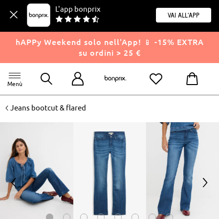
L'app bonprix
Vai all'app
hAPPy Weekend solo nell'App! 📱 -15% EXTRA
su ordini > 25 €
Menù
<
Jeans bootcut & flared
<
>