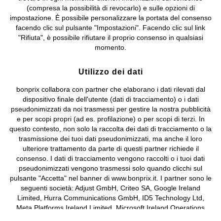
bonprix S.r.l. con socio unico, sede legale: via Adua 33 - 13855
(compresa la possibilità di revocarlo) e sulle opzioni di
Valdengo (BI) C.F. 01510910027 - P.I. 01939830020, Reg. Imprese di
impostazione. È possibile personalizzare la portata del consenso
Biella n. 01510910027, R.E.A. BI - 171345, N. Reg. Pile:
facendo clic sul pulsante "Impostazioni". Facendo clic sul link
IT09060P00000858, N. Reg. AEE: IT08020000002105 Capitale
"Rifiuta", è possibile rifiutare il proprio consenso in qualsiasi
Sociale: euro 1.000.000 i.v, Società soggetta all'attività di direzione
momento.
e coordinamento di bonprix Beteiligungs -Verwaltungsgesellschaft
mbH.
Utilizzo dei dati
bonprix collabora con partner che elaborano i dati rilevati dal
dispositivo finale dell'utente (dati di tracciamento) o i dati
pseudonimizzati da noi trasmessi per gestire la nostra pubblicità
e per scopi propri (ad es. profilazione) o per scopi di terzi. In
questo contesto, non solo la raccolta dei dati di tracciamento o la
trasmissione dei tuoi dati pseudonimizzati, ma anche il loro
ulteriore trattamento da parte di questi partner richiede il
consenso. I dati di tracciamento vengono raccolti o i tuoi dati
pseudonimizzati vengono trasmessi solo quando clicchi sul
pulsante "Accetta" nel banner di www.bonprix.it. I partner sono le
seguenti società: Adjust GmbH, Criteo SA, Google Ireland
Limited, Hurra Communications GmbH, ID5 Technology Ltd,
Meta Platforms Ireland Limited, Microsoft Ireland Operations
Limited, Pinterest Europe Limited, RTB-House GmbH, TikTok