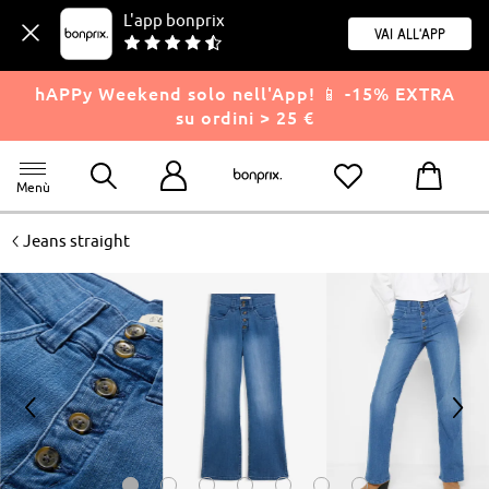
L'app bonprix
Vai all'app
hAPPy Weekend solo nell'App! 📱 -15% EXTRA
su ordini > 25 €
Menù
<
Jeans straight
<
>