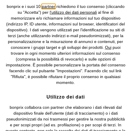
bonprix e i suoi 10
partner
richiedono il tuo consenso (cliccando
Informativa privacy e cookie
Gestione dei cookie
su "Accetta") per
l'utilizzo dei dati personali
al fine di
memorizzare e/o richiamare informazioni sul tuo dispositivo
Informazioni legali
Diritto di recesso
(indirizzo IP, ID utente, informazioni sul browser, identificatori del
dispositivo). I dati vengono utilizzati per l'identificazione su siti di
©
2026 bonprix.
Tutti i diritti riservati.
terzi (anche utilizzando indirizzi e-mail pseudonimizzati), per la
bonprix S.r.l. con socio unico, sede legale: via Adua 33 - 13855
personalizzazione e la misurazione di annunci e contenuti, per
Valdengo (BI) C.F. 01510910027 - P.I. 01939830020, Reg. Imprese di
conoscere i gruppi target e gli sviluppi dei prodotti.
Qui
puoi
Biella n. 01510910027, R.E.A. BI - 171345, N. Reg. Pile:
trovare in ogni momento ulteriori informazioni sul consenso
IT09060P00000858, N. Reg. AEE: IT08020000002105 Capitale
(compresa la possibilità di revocarlo) e sulle opzioni di
Sociale: euro 1.000.000 i.v, Società soggetta all'attività di direzione
impostazione. È possibile personalizzare la portata del consenso
e coordinamento di bonprix Beteiligungs -Verwaltungsgesellschaft
facendo clic sul pulsante "Impostazioni". Facendo clic sul link
mbH.
"Rifiuta", è possibile rifiutare il proprio consenso in qualsiasi
momento.
Utilizzo dei dati
bonprix collabora con partner che elaborano i dati rilevati dal
dispositivo finale dell'utente (dati di tracciamento) o i dati
pseudonimizzati da noi trasmessi per gestire la nostra pubblicità
e per scopi propri (ad es. profilazione) o per scopi di terzi. In
questo contesto, non solo la raccolta dei dati di tracciamento o la