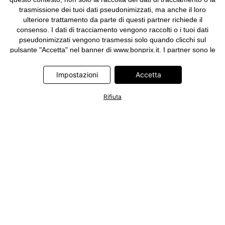
trasmissione dei tuoi dati pseudonimizzati, ma anche il loro
ulteriore trattamento da parte di questi partner richiede il
consenso. I dati di tracciamento vengono raccolti o i tuoi dati
pseudonimizzati vengono trasmessi solo quando clicchi sul
pulsante "Accetta" nel banner di www.bonprix.it. I partner sono le
seguenti società: Adjust GmbH, Criteo SA, Google Ireland
Limited, Hurra Communications GmbH, ID5 Technology Ltd,
Impostazioni
Accetta
Meta Platforms Ireland Limited, Microsoft Ireland Operations
Limited, Pinterest Europe Limited, RTB-House GmbH, TikTok
Rifiuta
Information Technologies UK Limited. Ulteriori informazioni sul
trattamento dei dati da parte di questi partner sono disponibili
nella nostra
informativa privacy e cookie
. L'informativa è
accessibile anche tramite un link nel banner.