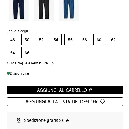
Taglia:
Scegli
48
50
52
54
56
58
60
62
64
66
Guida taglie e vestibilità
Disponibile
Aggiungi al carrello
Aggiungi alla Lista dei desideri
Spedizione gratis > 65€