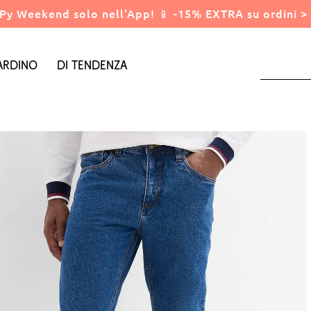
Py Weekend solo nell'App! 📱 -15% EXTRA su ordini > 
ardino
Di tendenza