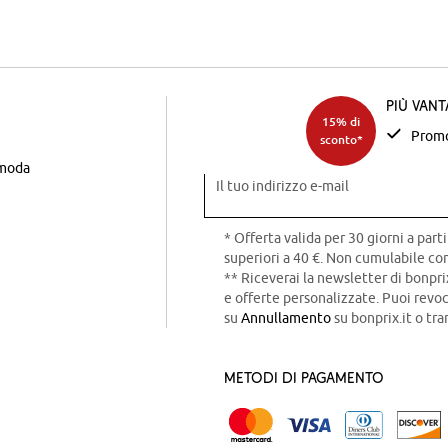
Più van
15% di
Promo
sconto*
 moda
Il tuo indirizzo e-mail
* Offerta valida per 30 giorni a parti
superiori a 40 €. Non cumulabile con
** Riceverai la newsletter di bonpri
e offerte personalizzate. Puoi rev
su
Annullamento
su bonprix.it o tra
Metodi di pagamento