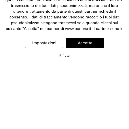
trasmissione dei tuoi dati pseudonimizzati, ma anche il loro
ulteriore trattamento da parte di questi partner richiede il
consenso. I dati di tracciamento vengono raccolti o i tuoi dati
pseudonimizzati vengono trasmessi solo quando clicchi sul
pulsante "Accetta" nel banner di www.bonprix.it. I partner sono le
seguenti società: Adjust GmbH, Criteo SA, Google Ireland
Limited, Hurra Communications GmbH, ID5 Technology Ltd,
Impostazioni
Accetta
Meta Platforms Ireland Limited, Microsoft Ireland Operations
Limited, Pinterest Europe Limited, RTB-House GmbH, TikTok
Rifiuta
Information Technologies UK Limited. Ulteriori informazioni sul
trattamento dei dati da parte di questi partner sono disponibili
nella nostra
informativa privacy e cookie
. L'informativa è
accessibile anche tramite un link nel banner.