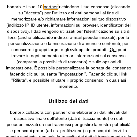
bonprix e i suoi 10
partner
richiedono il tuo consenso (cliccando
Informativa privacy e cookie
Gestione dei cookie
su "Accetta") per
l'utilizzo dei dati personali
al fine di
memorizzare e/o richiamare informazioni sul tuo dispositivo
Informazioni legali
Diritto di recesso
(indirizzo IP, ID utente, informazioni sul browser, identificatori del
dispositivo). I dati vengono utilizzati per l'identificazione su siti di
©
2026 bonprix.
Tutti i diritti riservati.
terzi (anche utilizzando indirizzi e-mail pseudonimizzati), per la
bonprix S.r.l. con socio unico, sede legale: via Adua 33 - 13855
personalizzazione e la misurazione di annunci e contenuti, per
Valdengo (BI) C.F. 01510910027 - P.I. 01939830020, Reg. Imprese di
conoscere i gruppi target e gli sviluppi dei prodotti.
Qui
puoi
Biella n. 01510910027, R.E.A. BI - 171345, N. Reg. Pile:
trovare in ogni momento ulteriori informazioni sul consenso
IT09060P00000858, N. Reg. AEE: IT08020000002105 Capitale
(compresa la possibilità di revocarlo) e sulle opzioni di
Sociale: euro 1.000.000 i.v, Società soggetta all'attività di direzione
impostazione. È possibile personalizzare la portata del consenso
e coordinamento di bonprix Beteiligungs -Verwaltungsgesellschaft
facendo clic sul pulsante "Impostazioni". Facendo clic sul link
mbH.
"Rifiuta", è possibile rifiutare il proprio consenso in qualsiasi
momento.
Utilizzo dei dati
bonprix collabora con partner che elaborano i dati rilevati dal
dispositivo finale dell'utente (dati di tracciamento) o i dati
pseudonimizzati da noi trasmessi per gestire la nostra pubblicità
e per scopi propri (ad es. profilazione) o per scopi di terzi. In
questo contesto, non solo la raccolta dei dati di tracciamento o la