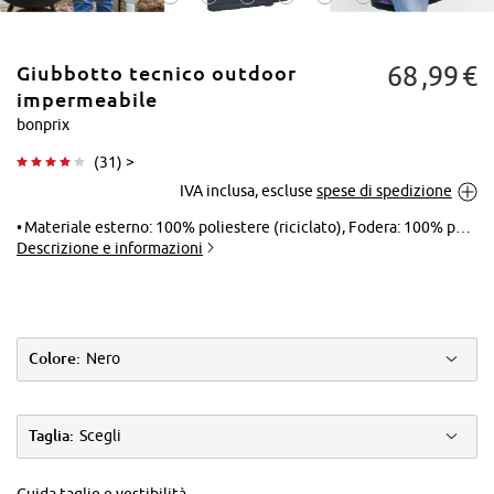
68
99
€
Giubbotto tecnico outdoor
impermeabile
bonprix
(
31
) >
Tocca per
IVA inclusa, escluse
spese di spedizione
ingrandire
Materiale esterno: 100% poliestere (riciclato), Fodera: 100% poliestere, Fodera maniche: 100% poliestere, Imbottitura: 100% poliestere, Pelliccia ecologica: 47% modacrilico, 39% poliacrilico, 14% poliestere
Descrizione e informazioni
Colore:
Nero
Taglia:
Scegli
Guida taglie e vestibilità