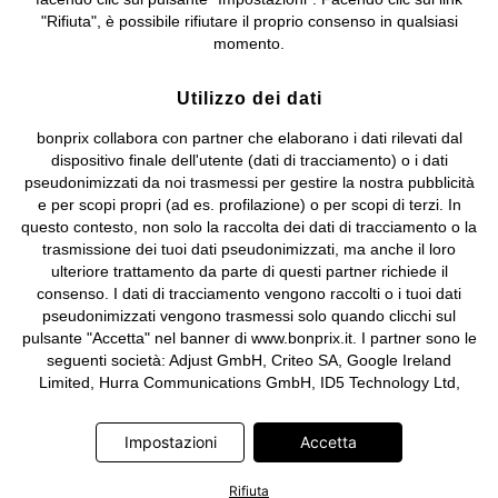
Sociale: euro 1.000.000 i.v, Società soggetta all'attività di direzione
"Rifiuta", è possibile rifiutare il proprio consenso in qualsiasi
e coordinamento di bonprix Beteiligungs -Verwaltungsgesellschaft
momento.
mbH.
Utilizzo dei dati
bonprix collabora con partner che elaborano i dati rilevati dal
dispositivo finale dell'utente (dati di tracciamento) o i dati
pseudonimizzati da noi trasmessi per gestire la nostra pubblicità
e per scopi propri (ad es. profilazione) o per scopi di terzi. In
questo contesto, non solo la raccolta dei dati di tracciamento o la
trasmissione dei tuoi dati pseudonimizzati, ma anche il loro
ulteriore trattamento da parte di questi partner richiede il
consenso. I dati di tracciamento vengono raccolti o i tuoi dati
pseudonimizzati vengono trasmessi solo quando clicchi sul
pulsante "Accetta" nel banner di www.bonprix.it. I partner sono le
seguenti società: Adjust GmbH, Criteo SA, Google Ireland
Limited, Hurra Communications GmbH, ID5 Technology Ltd,
Meta Platforms Ireland Limited, Microsoft Ireland Operations
Limited, Pinterest Europe Limited, RTB-House GmbH, TikTok
Impostazioni
Accetta
Information Technologies UK Limited. Ulteriori informazioni sul
trattamento dei dati da parte di questi partner sono disponibili
Rifiuta
nella nostra
informativa privacy e cookie
. L'informativa è